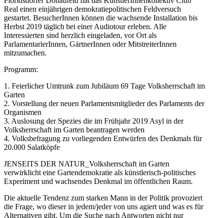
Floridsdorfer Donaufeld hat das KünstlerInnenkollektiv Club
Real einen einjährigen demokratiepolitischen Feldversuch
gestartet. BesucherInnen können die wachsende Installation bis
Herbst 2019 täglich bei einer Audiotour erleben. Alle
Interessierten sind herzlich eingeladen, vor Ort als
ParlamentarierInnen, GärtnerInnen oder MitstreiterInnen
mitzumachen.
Programm:
1. Feierlicher Umtrunk zum Jubiläum 69 Tage Volksherrschaft im
Garten
2. Vorstellung der neuen Parlamentsmitglieder des Parlaments der
Organismen
3. Auslosung der Spezies die im Frühjahr 2019 Asyl in der
Volksherrschaft im Garten beantragen werden
4. Volksbefragung zu vorliegenden Entwürfen des Denkmals für
20.000 Salatköpfe
JENSEITS DER NATUR_Volksherrschaft im Garten
verwirklicht eine Gartendemokratie als künstlerisch-politisches
Experiment und wachsendes Denkmal im öffentlichen Raum.
Die aktuelle Tendenz zum starken Mann in der Politik provoziert
die Frage, wo dieser in jedem/jeder von uns agiert und was es für
Alternativen gibt. Um die Suche nach Antworten nicht nur