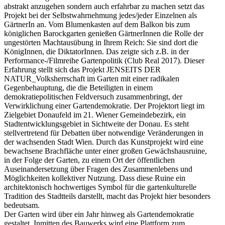
abstrakt anzugehen sondern auch erfahrbar zu machen setzt das
Projekt bei der Selbstwahrnehmung jedes/jeder Einzelnen als
GärtnerIn an. Vom Blumenkasten auf dem Balkon bis zum
königlichen Barockgarten genießen GärtnerInnen die Rolle der
ungestörten Machtausübung in Ihrem Reich: Sie sind dort die
KönigInnen, die DiktatorInnen. Das zeigte sich z.B. in der
Performance-/Filmreihe Gartenpolitik (Club Real 2017). Dieser
Erfahrung stellt sich das Projekt JENSEITS DER
NATUR_Volksherrschaft im Garten mit einer radikalen
Gegenbehauptung, die die Beteiligten in einem
demokratiepolitischen Feldversuch zusammenbringt, der
Verwirklichung einer Gartendemokratie. Der Projektort liegt im
Zielgebiet Donaufeld im 21. Wiener Gemeindebezirk, ein
Stadtentwicklungsgebiet in Sichtweite der Donau. Es steht
stellvertretend für Debatten über notwendige Veränderungen in
der wachsenden Stadt Wien. Durch das Kunstprojekt wird eine
bewachsene Brachfläche unter einer großen Gewächshausruine,
in der Folge der Garten, zu einem Ort der öffentlichen
Auseinandersetzung über Fragen des Zusammenlebens und
Möglichkeiten kollektiver Nutzung. Dass diese Ruine ein
architektonisch hochwertiges Symbol für die gartenkulturelle
Tradition des Stadtteils darstellt, macht das Projekt hier besonders
bedeutsam.
Der Garten wird über ein Jahr hinweg als Gartendemokratie
gestaltet. Inmitten des Bauwerks wird eine Plattform zum