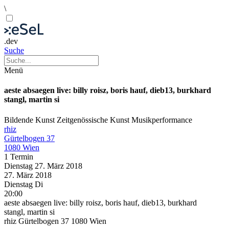
\
.dev
Suche
Menü
aeste absaegen live: billy roisz, boris hauf, dieb13, burkhard
stangl, martin si
Bildende Kunst
Zeitgenössische Kunst
Musikperformance
rhiz
Gürtelbogen 37
1080 Wien
1 Termin
Dienstag
27. März
2018
27. März
2018
Dienstag
Di
20:00
aeste absaegen live: billy roisz, boris hauf, dieb13, burkhard
stangl, martin si
rhiz Gürtelbogen 37 1080 Wien