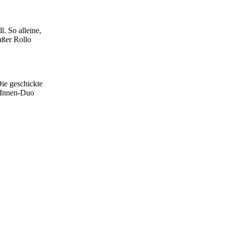
. So alleine,
ußer Rollo
Die geschickte
erInnen-Duo