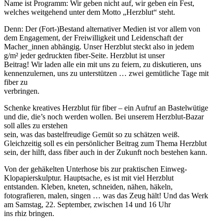
Name ist Programm: Wir geben nicht auf, wir geben ein Fest,
welches weitgehend unter dem Motto „Herzblut“ steht.
Denn: Der (Fort-)Bestand alternativer Medien ist vor allem von
dem Engagement, der Freiwilligkeit und Leidenschaft der
Macher_innen abhängig. Unser Herzblut steckt also in jedem
g/m² jeder gedruckten fiber-Seite. Herzblut ist unser
Beitrag! Wir laden alle ein mit uns zu feiern, zu diskutieren, uns
kennenzulernen, uns zu unterstützen … zwei gemütliche Tage mit
fiber zu
verbringen.
Schenke kreatives Herzblut für fiber – ein Aufruf an Bastelwütige
und die, die’s noch werden wollen. Bei unserem Herzblut-Bazar
soll alles zu erstehen
sein, was das bastelfreudige Gemüt so zu schätzen weiß.
Gleichzeitig soll es ein persönlicher Beitrag zum Thema Herzblut
sein, der hilft, dass fiber auch in der Zukunft noch bestehen kann.
Von der gehäkelten Unterhose bis zur praktischen Einweg-
Klopapierskulptur. Hauptsache, es ist mit viel Herzblut
entstanden. Kleben, kneten, schneiden, nähen, häkeln,
fotografieren, malen, singen … was das Zeug hält! Und das Werk
am Samstag, 22. September, zwischen 14 und 16 Uhr
ins rhiz bringen.