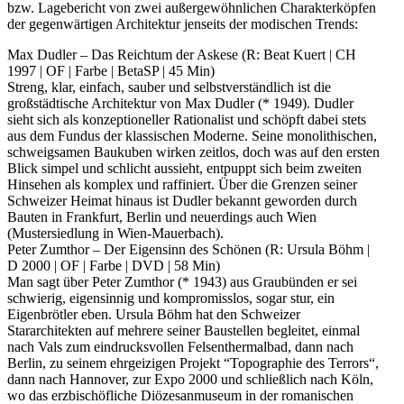
bzw. Lagebericht von zwei außergewöhnlichen Charakterköpfen
der gegenwärtigen Architektur jenseits der modischen Trends:
Max Dudler – Das Reichtum der Askese (R: Beat Kuert | CH
1997 | OF | Farbe | BetaSP | 45 Min)
Streng, klar, einfach, sauber und selbstverständlich ist die
großstädtische Architektur von Max Dudler (* 1949). Dudler
sieht sich als konzeptioneller Rationalist und schöpft dabei stets
aus dem Fundus der klassischen Moderne. Seine monolithischen,
schweigsamen Baukuben wirken zeitlos, doch was auf den ersten
Blick simpel und schlicht aussieht, entpuppt sich beim zweiten
Hinsehen als komplex und raffiniert. Über die Grenzen seiner
Schweizer Heimat hinaus ist Dudler bekannt geworden durch
Bauten in Frankfurt, Berlin und neuerdings auch Wien
(Mustersiedlung in Wien-Mauerbach).
Peter Zumthor – Der Eigensinn des Schönen (R: Ursula Böhm |
D 2000 | OF | Farbe | DVD | 58 Min)
Man sagt über Peter Zumthor (* 1943) aus Graubünden er sei
schwierig, eigensinnig und kompromisslos, sogar stur, ein
Eigenbrötler eben. Ursula Böhm hat den Schweizer
Stararchitekten auf mehrere seiner Baustellen begleitet, ­einmal
nach Vals zum eindrucksvollen Felsenthermalbad, dann nach
Berlin, zu seinem ehrgeizigen Projekt “Topographie des Terrors“,
dann nach Hannover, zur Expo 2000 und schließlich nach Köln,
wo das erzbischöfliche Diözesanmuseum in der romanischen