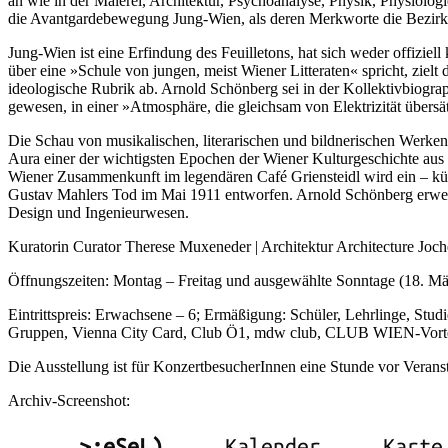
an wie in der Malerei, Architektur, Psychoanalyse, Physik, Physiolog
die Avantgardebewegung Jung-Wien, als deren Merkworte die Bezirke
Jung-Wien ist eine Erfindung des Feuilletons, hat sich weder offizie
über eine »Schule von jungen, meist Wiener Litteraten« spricht, ziel
ideologische Rubrik ab. Arnold Schönberg sei in der Kollektivbiogra
gewesen, in einer »Atmosphäre, die gleichsam von Elektrizität übersä
Die Schau von musikalischen, literarischen und bildnerischen Werke
Aura einer der wichtigsten Epochen der Wiener Kulturgeschichte au
Wiener Zusammenkunft im legendären Café Griensteidl wird ein – kün
Gustav Mahlers Tod im Mai 1911 entworfen. Arnold Schönberg erweist
Design und Ingenieurwesen.
Kuratorin Curator Therese Muxeneder | Architektur Architecture Joc
Öffnungszeiten: Montag – Freitag und ausgewählte Sonntage (18. März,
Eintrittspreis: Erwachsene – 6; Ermäßigung: Schüler, Lehrlinge, Stud
Gruppen, Vienna City Card, Club Ö1, mdw club, CLUB WIEN-Vorteilsk
Die Ausstellung ist für KonzertbesucherInnen eine Stunde vor Veranst
Archiv-Screenshot: