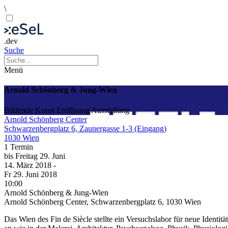
\
.dev
Suche
Menü
Arnold Schönberg & Jung-Wien
Bildende Kunst
Eröffnung
Ausstellung
Arnold Schönberg Center
Schwarzenbergplatz 6, Zaunergasse 1-3 (Eingang)
1030 Wien
1 Termin
bis
Freitag
29. Juni
14. März
2018
-
Fr
29. Juni
2018
10:00
Arnold Schönberg & Jung-Wien
Arnold Schönberg Center, Schwarzenbergplatz 6, 1030 Wien
Das Wien des Fin de Siècle stellte ein Versuchslabor für neue Identit