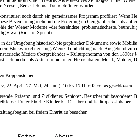
ie und ökonomischen Theorie. Als kollektives Zentralgestirn der Wiene
 Nerven, Seele, Ich und Traum definiert wurden.
ll konstituiert noch durch ein gemeinsames Programm profiliert. Wenn 
t diese Bezeichnung mehr auf die Fixierung im Geographischen als auf e
phie der Wiener Moderne »der fesselndste, problematischeste, beunruhi
ttigt« war (Richard Specht).
n in der Umgebung historisch-biographischer Dokumente sowie Mobiliar
s dem Blickwinkel der Jung-Wiener Tondichtung nach. Ausgehend von e
stlerische Metiers übergreifendes – Kulturpanorama von den 1890er J
 sich hierbei als Akteur in mehreren Hemisphären: Musik, Malerei, D
hen Koppensteiner
 22. April, 27. Mai, 24. Juni), 10 bis 17 Uhr; feiertags geschlossen.
ierende, Präsenz- und Zivildiener, Senioren, Besucher mit besonderen B
arte. Freier Eintritt: Kinder bis 12 Jahre und Kulturpass-Inhaber
altungsbeginn bei freiem Eintritt zu besuchen.