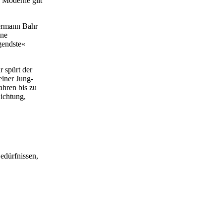
r Moderne gilt
Hermann Bahr
ine
gendste«
 spürt der
iner Jung-
ahren bis zu
ichtung,
edürfnissen,