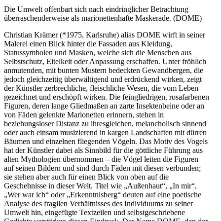
Die Umwelt offenbart sich nach eindringlicher Betrachtung
überraschenderweise als marionettenhafte Maskerade. (DOME)
Christian Krämer (*1975, Karlsruhe) alias DOME wirft in seiner
Malerei einen Blick hinter die Fassaden aus Kleidung,
Statussymbolen und Masken, welche sich die Menschen aus
Selbstschutz, Eitelkeit oder Anpassung erschaffen. Unter fröhlich
anmutenden, mit bunten Mustern bedeckten Gewandbergen, die
jedoch gleichzeitig überwältigend und erdrückend wirken, zeigt
der Künstler zerbrechliche, fleischliche Wesen, die vom Leben
gezeichnet und erschöpft wirken. Die feingliedrigen, rosafarbenen
Figuren, deren lange Gliedmaßen an zarte Insektenbeine oder an
von Fäden gelenkte Marionetten erinnern, stehen in
beziehungsloser Distanz zu ihresgleichen, melancholisch sinnend
oder auch einsam musizierend in kargen Landschaften mit dürren
Bäumen und einzelnen fliegenden Vögeln. Das Motiv des Vogels
hat der Künstler dabei als Sinnbild für die göttliche Führung aus
alten Mythologien übernommen – die Vögel leiten die Figuren
auf seinen Bildern und sind durch Fäden mit diesen verbunden;
sie stehen aber auch für einen Blick von oben auf die
Geschehnisse in dieser Welt. Titel wie „Außenhaut“, „In mir“,
„Wer war ich“ oder „Erkenntnisberg“ deuten auf eine poetische
Analyse des fragilen Verhältnisses des Individuums zu seiner
Umwelt hin, eingefügte Textzeilen und selbstgeschriebene