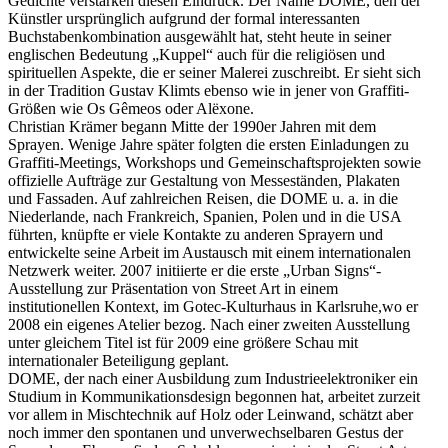
Gedichte verstärken diesen Eindruck. Der Name DOME, den der
Künstler ursprünglich aufgrund der formal interessanten
Buchstabenkombination ausgewählt hat, steht heute in seiner
englischen Bedeutung „Kuppel“ auch für die religiösen und
spirituellen Aspekte, die er seiner Malerei zuschreibt. Er sieht sich
in der Tradition Gustav Klimts ebenso wie in jener von Graffiti-
Größen wie Os Gêmeos oder Alëxone.
Christian Krämer begann Mitte der 1990er Jahren mit dem
Sprayen. Wenige Jahre später folgten die ersten Einladungen zu
Graffiti-Meetings, Workshops und Gemeinschaftsprojekten sowie
offizielle Aufträge zur Gestaltung von Messeständen, Plakaten
und Fassaden. Auf zahlreichen Reisen, die DOME u. a. in die
Niederlande, nach Frankreich, Spanien, Polen und in die USA
führten, knüpfte er viele Kontakte zu anderen Sprayern und
entwickelte seine Arbeit im Austausch mit einem internationalen
Netzwerk weiter. 2007 initiierte er die erste „Urban Signs“-
Ausstellung zur Präsentation von Street Art in einem
institutionellen Kontext, im Gotec-Kulturhaus in Karlsruhe,wo er
2008 ein eigenes Atelier bezog. Nach einer zweiten Ausstellung
unter gleichem Titel ist für 2009 eine größere Schau mit
internationaler Beteiligung geplant.
DOME, der nach einer Ausbildung zum Industrieelektroniker ein
Studium in Kommunikationsdesign begonnen hat, arbeitet zurzeit
vor allem in Mischtechnik auf Holz oder Leinwand, schätzt aber
noch immer den spontanen und unverwechselbaren Gestus der