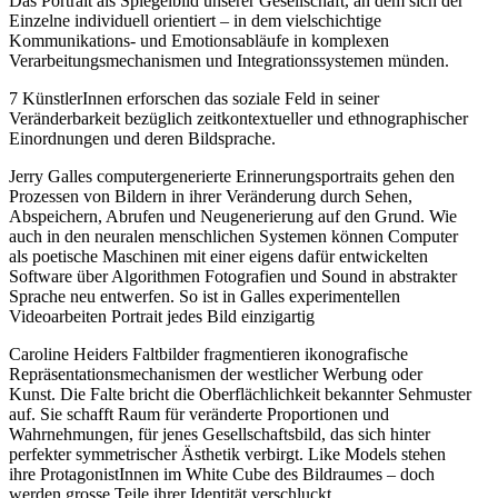
Das Portrait als Spiegelbild unserer Gesellschaft, an dem sich der
Einzelne individuell orientiert – in dem vielschichtige
Kommunikations- und Emotionsabläufe in komplexen
Verarbeitungsmechanismen und Integrationssystemen münden.
7 KünstlerInnen erforschen das soziale Feld in seiner
Veränderbarkeit bezüglich zeitkontextueller und ethnographischer
Einordnungen und deren Bildsprache.
Jerry Galles computergenerierte Erinnerungsportraits gehen den
Prozessen von Bildern in ihrer Veränderung durch Sehen,
Abspeichern, Abrufen und Neugenerierung auf den Grund. Wie
auch in den neuralen menschlichen Systemen können Computer
als poetische Maschinen mit einer eigens dafür entwickelten
Software über Algorithmen Fotografien und Sound in abstrakter
Sprache neu entwerfen. So ist in Galles experimentellen
Videoarbeiten Portrait jedes Bild einzigartig
Caroline Heiders Faltbilder fragmentieren ikonografische
Repräsentationsmechanismen der westlicher Werbung oder
Kunst. Die Falte bricht die Oberflächlichkeit bekannter Sehmuster
auf. Sie schafft Raum für veränderte Proportionen und
Wahrnehmungen, für jenes Gesellschaftsbild, das sich hinter
perfekter symmetrischer Ästhetik verbirgt. Like Models stehen
ihre ProtagonistInnen im White Cube des Bildraumes – doch
werden grosse Teile ihrer Identität verschluckt.