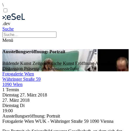
\
.dev
Suche
Menü
Ausstellungseröffnung: Portrait
Bildende Kunst
Zeitgenössische Kunst
Eröffnung
Ausstellung
Diskussion
Präsentation
Kunstausstellung
Fotogalerie Wien
Währinger Straße 59
1090 Wien
1 Termin
Dienstag
27. März
2018
27. März
2018
Dienstag
Di
19:00
Ausstellungseröffnung: Portrait
Fotogalerie Wien WUK - Währinger Straße 59 1090 Vienna