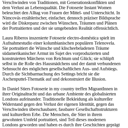
Verschwinden von Traditionen, mit Generationskonflikten und
dem Verlust an Lebensqualität. Die Fotoserie Instant Women
beleuchtet den Alltag von Frauen der Mittel- und Unterschicht. In
Nimcovás erzählerischer, einfacher, dennoch präziser Bildsprache
wird die Diskrepanz zwischen Wünschen, Träumen und Plänen
der Portraitierten und der sie umgebenden Realität offensichtlich.
Laura Riberos inszenierte Fotoserie electro-doméstica spielt im
Aufnahmestudio einer kolumbianischen populären Telenovela.
Sie portraitiert die Wünsche und klischeebeladenen Träume
südamerikanischer Armut im Sujet des vorproduzierten und
konstruierten Märchens von Reichtum und Glück; sie schlüpft
selbst in die Rolle des Hausmädchens und der damit verbundenen
Sehnsucht des möglichen gesellschaftlichen Aus- und Aufstiegs.
Durch die Sichtbarmachung des Settings bricht sie die
Aschenputtel-Thematik auf und dekonstruiert die Illusion.
In Daniel Stiers Fotoserie in my country treffen MigrantInnen in
ihrer Originaltracht und das urbane Ambiente des globalisierten
Londons aufeinander. Traditionelle Bekleidung als kultureller
Widerstand gegen den Verlust der eigenen Identität, gegen das
Verschwinden überschaubarer, fassbarer Gesellschaftsstrukturen
und kulturellem Erbe. Die Menschen, die Stier in ihrem
gewohnten Umfeld portraitiert, sind Teil dieses modernen
Londons geworden und haben es durch ihre Geschichten geprägt