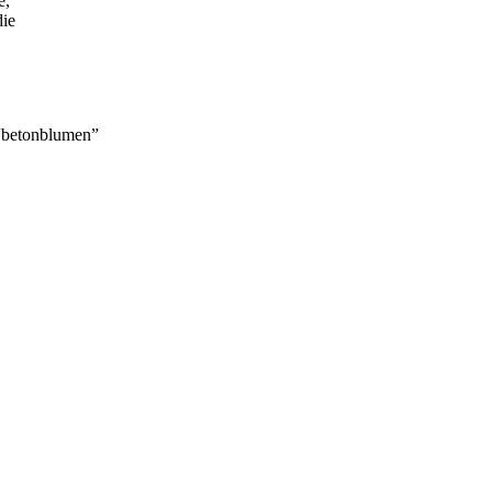
e,
die
 “betonblumen”