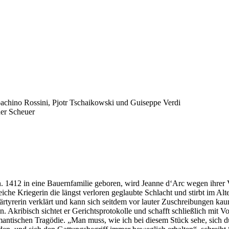
oachino Rossini, Pjotr Tschaikowski und Guiseppe Verdi
her Scheuer
din. 1412 in eine Bauernfamilie geboren, wird Jeanne d‘Arc wegen ihrer
eiche Kriegerin die längst verloren geglaubte Schlacht und stirbt im Alt
rtyrerin verklärt und kann sich seitdem vor lauter Zuschreibungen kau
en. Akribisch sichtet er Gerichtsprotokolle und schafft schließlich mit 
en Tragödie. „Man muss, wie ich bei diesem Stück sehe, sich du