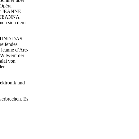
Schiller über
 Opéra
Oper JEANNE
m JEANNA
en sich dem
EN UND DAS
eifendes
 Jeanne d‘Arc-
n Witwen‘ der
alai von
der
lektronik und
verbrechen. Es