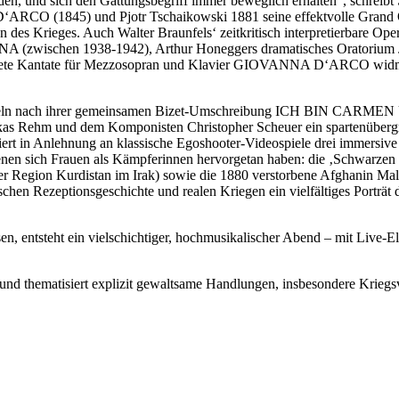
den, und sich den Gattungsbegriff immer beweglich erhalten“, schreibt 
‘ARCO (1845) und Pjotr Tschaikowski 1881 seine effektvolle Grand
 des Krieges. Auch Walter Braunfels‘ zeitkritisch interpretierbare 
schen 1938-1942), Arthur Honeggers dramatisches Oratoriu
ete Kantate für Mezzosopran und Klavier GIOVANNA D‘ARCO widm
twickeln nach ihrer gemeinsamen Bizet-Umschreibung ICH BIN CARM
 Rehm und dem Komponisten Christopher Scheuer ein spartenübergr
t in Anlehnung an klassische Egoshooter-Videospiele drei immersive
n denen sich Frauen als Kämpferinnen hervorgetan haben: die ‚Schwarze
er Region Kurdistan im Irak) sowie die 1880 verstorbene Afghanin Mal
en Rezeptionsgeschichte und realen Kriegen ein vielfältiges Porträt 
sen, entsteht ein vielschichtiger, hochmusikalischer Abend – mit Live-E
 und thematisiert explizit gewaltsame Handlungen, insbesondere Kriegs