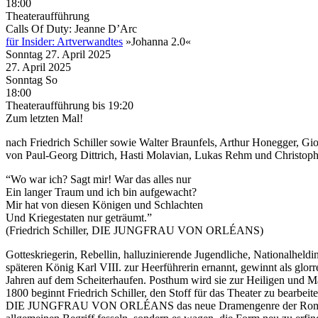
18:00
Theateraufführung
Calls Of Duty: Jeanne D’Arc
für Insider: Artverwandtes
»Johanna 2.0«
Sonntag
27. April
2025
27. April
2025
Sonntag
So
18:00
Theateraufführung
bis 19:20
Zum letzten Mal!
nach Friedrich Schiller sowie Walter Braunfels, Arthur Honegger, Gi
von Paul-Georg Dittrich, Hasti Molavian, Lukas Rehm und Christop
“Wo war ich? Sagt mir! War das alles nur
Ein langer Traum und ich bin aufgewacht?
Mir hat von diesen Königen und Schlachten
Und Kriegestaten nur geträumt.”
(Friedrich Schiller, DIE JUNGFRAU VON ORLÉANS)
Gotteskriegerin, Rebellin, halluzinierende Jugendliche, Nationalhel
späteren König Karl VIII. zur Heerführerin ernannt, gewinnt als glorr
Jahren auf dem Scheiterhaufen. Posthum wird sie zur Heiligen und Mä
1800 beginnt Friedrich Schiller, den Stoff für das Theater zu bearbeit
DIE JUNGFRAU VON ORLÉANS das neue Dramengenre der Romantisch