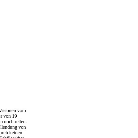
 Visionen vom
er von 19
m noch retten.
Vollendung von
rch keinen