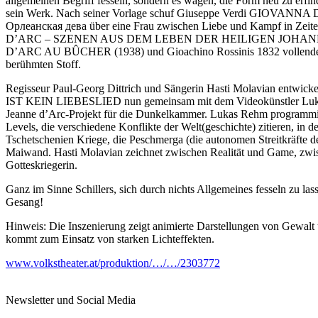
allgemeinen Begriff fesseln, sondern es wagen, die Form neu zu erfin
sein Werk. Nach seiner Vorlage schuf Giuseppe Verdi GIOVANNA D
Орлеанская дева über eine Frau zwischen Liebe und Kampf in Zeiten
D’ARC – SZENEN AUS DEM LEBEN DER HEILIGEN JOHANNA (zwi
D’ARC AU BÛCHER (1938) und Gioachino Rossinis 1832 vollend
berühmten Stoff.
Regisseur Paul-Georg Dittrich und Sängerin Hasti Molavian en
IST KEIN LIEBESLIED nun gemeinsam mit dem Videokünstler Lukas
Jeanne d’Arc-Projekt für die Dunkelkammer. Lukas Rehm programmier
Levels, die verschiedene Konflikte der Welt(geschichte) zitieren, i
Tschetschenien Kriege, die Peschmerga (die autonomen Streitkräfte d
Maiwand. Hasti Molavian zeichnet zwischen Realität und Game, zwisch
Gotteskriegerin.
Ganz im Sinne Schillers, sich durch nichts Allgemeines fesseln zu las
Gesang!
Hinweis: Die Inszenierung zeigt animierte Darstellungen von Gewalt
kommt zum Einsatz von starken Lichteffekten.
www.volkstheater.at/produktion/…/…/2303772
Newsletter und Social Media