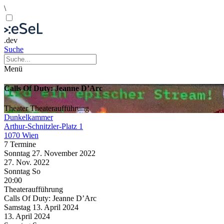
\
.dev
Suche
Menü
Calls Of Duty: Jeanne D’Arc
Theater
Theateraufführung
Dunkelkammer
Arthur-Schnitzler-Platz 1
1070 Wien
7 Termine
Sonntag
27. November
2022
27. Nov.
2022
Sonntag
So
20:00
Theateraufführung
Calls Of Duty: Jeanne D’Arc
Samstag
13. April
2024
13. April
2024