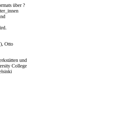
ormats über ?
ter_innen
und
ird.
), Otto
erkstätten und
ersity College
lsinki