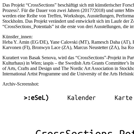
Das Projekt “CrossSections” beschäftigt sich mit künstlerischer Fors
Prozess?. Für die Dauer von zwei Jahren (2017?2018) und unter Mit
werden eine Reihe von Treffen, Workshops, Ausstellungen, Performan
Stockholm. Das Projekt verändert und entwickelt sich im Laufe der Z
“CrossSections_Potentials” ist die erste von drei Ausstellungen, die 
Künstler_innen:
Heba Y. Amin (EG/DE), Yane Calovski (MT), Ramesch Daha (AT), Ri
Karvonen (FI), Bronwyn Lace (ZA), Marcus Neustetter (ZA), Isa Ro
Kuratiert von Basak Senova, wird das “CrossSections”-Projekt in Pa
Kulturhaus) in Wien; iaspis – the Swedish Arts Grants Committee’s In
of Arts, Crafts and Design und The Nordic Art Association in Stock
International Artist Programme und die University of the Arts Helsink
Archiv-Screenshot: