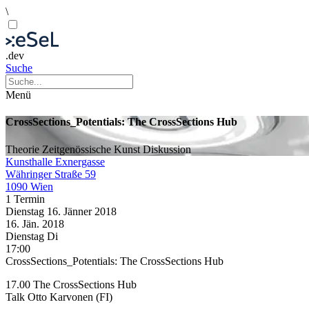
\
.dev
Suche
Menü
CrossSections_Potentials: The CrossSections Hub
Theorie
Zeitgenössische Kunst
Diskussion
Kunsthalle Exnergasse
Währinger Straße 59
1090 Wien
1 Termin
Dienstag
16. Jänner
2018
16. Jän.
2018
Dienstag
Di
17:00
CrossSections_Potentials: The CrossSections Hub
17.00 The CrossSections Hub
Talk Otto Karvonen (FI)