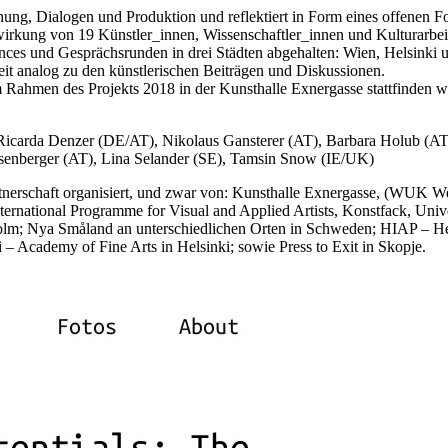
chung, Dialogen und Produktion und reflektiert in Form eines offenen F
wirkung von 19 Künstler_innen, Wissenschaftler_innen und Kulturarbei
ces und Gesprächsrunden in drei Städten abgehalten: Wien, Helsinki 
eit analog zu den künstlerischen Beiträgen und Diskussionen.
im Rahmen des Projekts 2018 in der Kunsthalle Exnergasse stattfinden w
carda Denzer (DE/AT), Nikolaus Gansterer (AT), Barbara Holub (AT
senberger (AT), Lina Selander (SE), Tamsin Snow (IE/UK)
rtnerschaft organisiert, und zwar von: Kunsthalle Exnergasse, (WUK W
ternational Programme for Visual and Applied Artists, Konstfack, Univ
holm; Nya Småland an unterschiedlichen Orten in Schweden; HIAP – He
i – Academy of Fine Arts in Helsinki; sowie Press to Exit in Skopje.