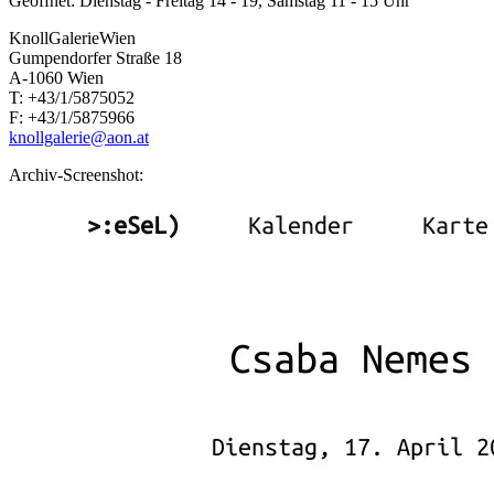
Geöffnet: Dienstag - Freitag 14 - 19, Samstag 11 - 15 Uhr
KnollGalerieWien
Gumpendorfer Straße 18
A-1060 Wien
T: +43/1/5875052
F: +43/1/5875966
knollgalerie@aon.at
Archiv-Screenshot: