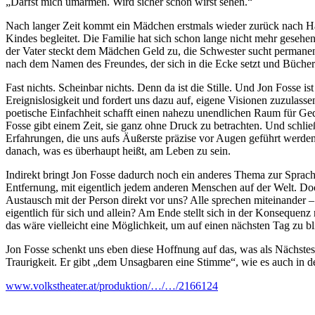
„Darfst mich umarmen. Wird sicher schön wirst sehen.“
Nach langer Zeit kommt ein Mädchen erstmals wieder zurück nach Ha
Kindes begleitet. Die Familie hat sich schon lange nicht mehr gesehen
der Vater steckt dem Mädchen Geld zu, die Schwester sucht permanent
nach dem Namen des Freundes, der sich in die Ecke setzt und Bücher li
Fast nichts. Scheinbar nichts. Denn da ist die Stille. Und Jon Fosse is
Ereignislosigkeit und fordert uns dazu auf, eigene Visionen zuzulas
poetische Einfachheit schafft einen nahezu unendlichen Raum für Geda
Fosse gibt einem Zeit, sie ganz ohne Druck zu betrachten. Und schließl
Erfahrungen, die uns aufs Äußerste präzise vor Augen geführt werden
danach, was es überhaupt heißt, am Leben zu sein.
Indirekt bringt Jon Fosse dadurch noch ein anderes Thema zur Sprach
Entfernung, mit eigentlich jedem anderen Menschen auf der Welt. Do
Austausch mit der Person direkt vor uns? Alle sprechen miteinander –
eigentlich für sich und allein? Am Ende stellt sich in der Konsequenz
das wäre vielleicht eine Möglichkeit, um auf einen nächsten Tag zu bl
Jon Fosse schenkt uns eben diese Hoffnung auf das, was als Nächstes
Traurigkeit. Er gibt „dem Unsagbaren eine Stimme“, wie es auch in de
www.volkstheater.at/produktion/…/…/2166124