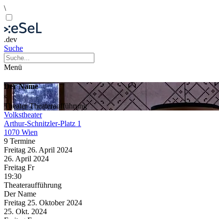
\
.dev
Suche
Menü
Der Name
Theater
Theateraufführung
Volkstheater
Arthur-Schnitzler-Platz 1
1070 Wien
9 Termine
Freitag
26. April
2024
26. April
2024
Freitag
Fr
19:30
Theateraufführung
Der Name
Freitag
25. Oktober
2024
25. Okt.
2024