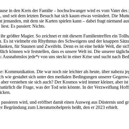
use in den Kreis der Familie – hochschwanger wird es vom Vater des 
, und seit dem letzten Besuch hat sich kaum etwas verändert. Die Mutte
 jemanden, mit dem sie Karten spielen kann – dabei fragt niemand aus
est. Es passiert: Nichts.
t ihr größter Magier. So zeichnet er mit diesem Familientreffen ein Tollh
sen. Es ist vielmehr ein Rhythmus des Schweigens und der knappen Sätz
nken, für Staunen und Zweifeln. Denn es ist eine heikle Welt, die sich
ich können wir feststellen, dass es unsere Welt ist. Die unserer täglich
: Ausnahmslos jede*r von uns steckt in einer Krise und sucht nach Be
e: Kommunikation. Die war noch nie leichter als heute, über nahezu je
ch wie gestaltet sich unter den medialen Bedingungen unserer Gegenwa
 aber verstehen sie sich auch? Der Kosmos wird immer kleiner, aber ist 
 natürlich die Frage, was der Tod sein könnte. In der Verzweiflung Hof
icken.
 passieren wird, und eröffnet damit einen Ausweg aus Düsternis und g
r Begründung zum Literaturnobelpreis heißt, den er 2023 erhielt.