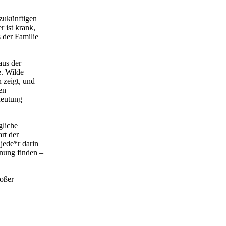
zukünftigen
r ist krank,
 der Familie
aus der
e. Wilde
 zeigt, und
en
deutung –
gliche
rt der
jede*r darin
fnung finden –
roßer