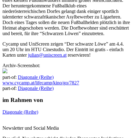
eines kleinen Fußballwunders inmitten großer Menschlichkeit:
Der heruntergekommene Fußballklub eines
niederösterreichischen Dorfes gelangt dank einiger sportlich
talentierter schwarzafrikanischer Asylbewerber zu Ligaehren.
Doch eines Tages sollen die neuen Fußballhelden plötzlich in ihre
Heimat abgeschoben werden. Die Dorfbewohner sind erschüttert
und bereit, für ihre “Schwarzen Löwen” einzutreten.
Cycamp und UniScreen zeigen “Der schwarze Löwe” am 4.4.
um 20 Uhr im HTU Cinestudio. Der Eintritt ist gratis - einfach
Karten unter
julian@uniscreen.at
reservieren!
Archiv-Screenshot:
part-of:
Diagonale (Reihe)
www.cycamp.at/lifecamp/kino/go/7827
part-of:
Diagonale (Reihe)
im Rahmen von
Diagonale (Reihe)
Newsletter und Social Media