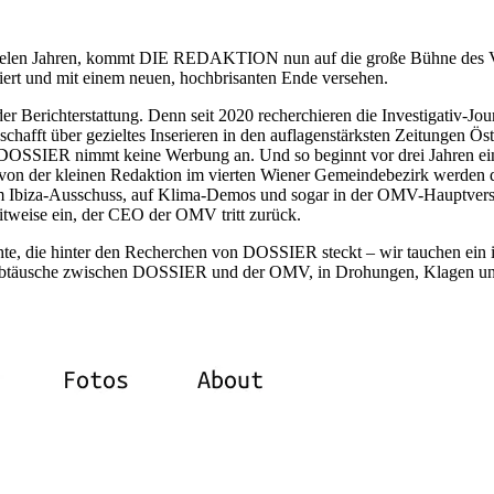
t vielen Jahren, kommt DIE REDAKTION nun auf die große Bühne des V
ert und mit einem neuen, hochbrisanten Ende versehen.
r Berichterstattung. Denn seit 2020 recherchieren die Investigativ-Jou
fft über gezieltes Inserieren in den auflagenstärksten Zeitungen Öst
ch DOSSIER nimmt keine Werbung an. Und so beginnt vor drei Jahren ei
d von der kleinen Redaktion im vierten Wiener Gemeindebezirk werden 
 Ibiza-Ausschuss, auf Klima-Demos und sogar in der OMV-Hauptver
weise ein, der CEO der OMV tritt zurück.
, die hinter den Recherchen von DOSSIER steckt – wir tauchen ein 
lagabtäusche zwischen DOSSIER und der OMV, in Drohungen, Klagen u