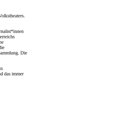
olkstheaters.
rnalist*innen
erreichs
ne
die
sammlung. Die
in
nd das immer