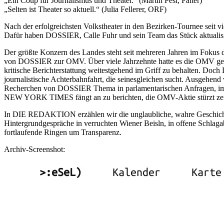
„Ein Coup für Journalismus und Theater.“ (Martin Pesl, Falter)
„Selten ist Theater so aktuell.“ (Julia Fellerer, ORF)
Nach der erfolgreichsten Volkstheater in den Bezirken-Tournee sei
Dafür haben DOSSIER, Calle Fuhr und sein Team das Stück aktualisi
Der größte Konzern des Landes steht seit mehreren Jahren im Fokus de
von DOSSIER zur OMV. Über viele Jahrzehnte hatte es die OMV gescha
kritische Berichterstattung weitestgehend im Griff zu behalten. Do
journalistische Achterbahnfahrt, die seinesgleichen sucht. Ausgehen
Recherchen von DOSSIER Thema in parlamentarischen Anfragen, im
NEW YORK TIMES fängt an zu berichten, die OMV-Aktie stürzt zeit
In DIE REDAKTION erzählen wir die unglaubliche, wahre Geschichte
Hintergrundgespräche in verruchten Wiener Beisln, in offene Sch
fortlaufende Ringen um Transparenz.
Archiv-Screenshot: