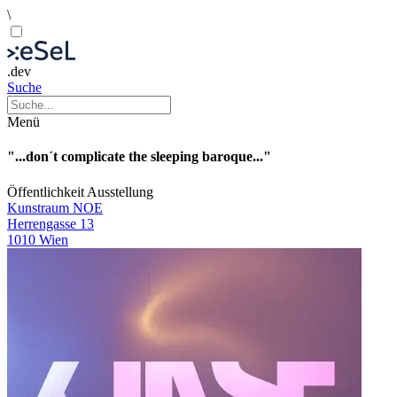
\
.dev
Suche
Menü
"...don´t complicate the sleeping baroque..."
Öffentlichkeit
Ausstellung
Kunstraum NOE
Herrengasse 13
1010 Wien