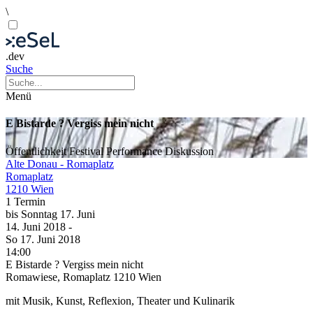
\
.dev
Suche
Menü
E Bistarde ? Vergiss mein nicht
Öffentlichkeit
Festival
Performance
Diskussion
Alte Donau - Romaplatz
Romaplatz
1210 Wien
1 Termin
bis
Sonntag
17. Juni
14. Juni
2018
-
So
17. Juni
2018
14:00
E Bistarde ? Vergiss mein nicht
Romawiese, Romaplatz 1210 Wien
mit Musik, Kunst, Reflexion, Theater und Kulinarik