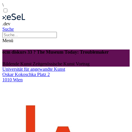
\
.dev
Suche
Menü
ecm diskurs 33 ? The Museum Today: Troublemaker
Bildende Kunst
Zeitgenössische Kunst
Vortrag
Universität für angewandte Kunst
Oskar Kokoschka Platz 2
1010 Wien