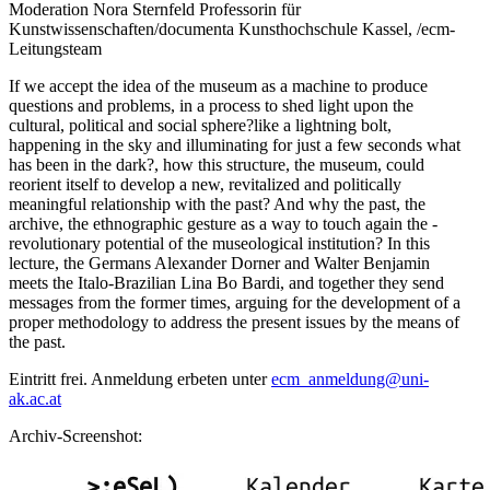
Moderation Nora Sternfeld Professorin für
Kunstwissenschaften/documenta Kunsthochschule Kassel, /ecm-
Leitungsteam
If we accept the idea of the museum as a machine to produce
questions and problems, in a process to shed light upon the
cultural, political and social sphere?like a lightning bolt,
happening in the sky and illuminating for just a few seconds what
has been in the dark?, how this structure, the museum, could
reorient itself to develop a new, revitalized and politically
meaningful relationship with the past? And why the past, the
archive, the ethnographic gesture as a way to touch again the -
revolutionary potential of the museological institution? In this
lecture, the Germans Alexander Dorner and Walter Benjamin
meets the Italo-Brazilian Lina Bo Bardi, and together they send
messages from the former times, arguing for the development of a
proper methodology to address the present issues by the means of
the past.
Eintritt frei. Anmeldung erbeten unter
ecm_anmeldung@uni-
ak.ac.at
Archiv-Screenshot: