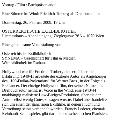
Vortrag / Film / Buchpräsentation
Eine Stimme im Wind: Friedrich Torberg als Drehbuchautor
Donnerstag, 26. Februar 2009, 19 Uhr
ÖSTERREICHISCHE EXILBIBLIOTHEK
Literaturhaus – Abendeingang: Zieglergasse 26A – 1070 Wien
Eine gemeinsame Veranstaltung von
Österreichische Exilbibliothek
SYNEMA – Gesellschaft für Film & Medien
Wienbibliothek im Rathaus
Hollywood war für Friedrich Torberg eine ernüchternde
Erfahrung. 1940/41 arbeitete der exilierte Autor als Angehöriger
des „100-Dollar-Proletariats“ für Warner Bros., in der Folge als
Freelancer. Der einzige Hollywoodfilm, der seinen Namen als
Drehbuchautor nennt, ist Voice in the Wind, eine 1943/44
unabhängig realisierte Low-Budget-Produktion, über die der
Autor selbst wenig Gutes zu sagen wusste. Dabei aber handelt es
sich um einen der ganz raren Exilfilme, in denen Flucht und
Vertreibung selbst verhandelt werden. Francis Lederer, ehemals
Reinhardt-Schauspieler, gibt darin einen tschechischen Pianisten,