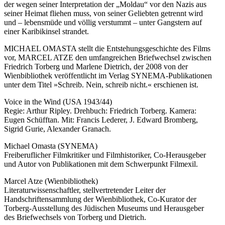
der wegen seiner Interpretation der „Moldau“ vor den Nazis aus
seiner Heimat fliehen muss, von seiner Geliebten getrennt wird
und – lebensmüde und völlig verstummt – unter Gangstern auf
einer Karibikinsel strandet.
MICHAEL OMASTA stellt die Entstehungsgeschichte des Films
vor, MARCEL ATZE den umfangreichen Briefwechsel zwischen
Friedrich Torberg und Marlene Dietrich, der 2008 von der
Wienbibliothek veröffentlicht im Verlag SYNEMA-Publikationen
unter dem Titel »Schreib. Nein, schreib nicht.« erschienen ist.
Voice in the Wind (USA 1943/44)
Regie: Arthur Ripley. Drehbuch: Friedrich Torberg. Kamera:
Eugen Schüfftan. Mit: Francis Lederer, J. Edward Bromberg,
Sigrid Gurie, Alexander Granach.
Michael Omasta (SYNEMA)
Freiberuflicher Filmkritiker und Filmhistoriker, Co-Herausgeber
und Autor von Publikationen mit dem Schwerpunkt Filmexil.
Marcel Atze (Wienbibliothek)
Literaturwissenschaftler, stellvertretender Leiter der
Handschriftensammlung der Wienbibliothek, Co-Kurator der
Torberg-Ausstellung des Jüdischen Museums und Herausgeber
des Briefwechsels von Torberg und Dietrich.