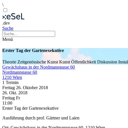
\
.dev
Suche
Menü
Erster Tag der Gartenexekutive
Theorie
Zeitgenössische Kunst
Kunst
Öffentlichkeit
Diskussion
Insta
Gewächshaus in der Nordmanngasse 60
Nordmanngasse 60
1210 Wien
1 Termin
Freitag
26. Oktober
2018
26. Okt.
2018
Freitag
Fr
11:00
Erster Tag der Gartenexekutive
Ausführung durch prof. Gärtner und Laien
Ort: Gewächshaus in der Nordmanngasse 60, 1210 Wien