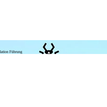
llation
Führung