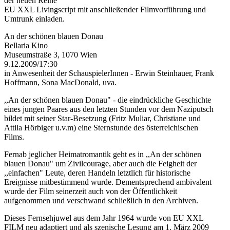
der neuen Reihe
EU XXL Livingscript mit anschließender Filmvorführung und
Umtrunk einladen.
An der schönen blauen Donau
Bellaria Kino
Museumstraße 3, 1070 Wien
9.12.2009/17:30
in Anwesenheit der SchauspielerInnen - Erwin Steinhauer, Frank
Hoffmann, Sona MacDonald, uva.
,,An der schönen blauen Donau" - die eindrückliche Geschichte
eines jungen Paares aus den letzten Stunden vor dem Naziputsch
bildet mit seiner Star-Besetzung (Fritz Muliar, Christiane und
Attila Hörbiger u.v.m) eine Sternstunde des österreichischen
Films.
Fernab jeglicher Heimatromantik geht es in ,,An der schönen
blauen Donau" um Zivilcourage, aber auch die Feigheit der
,,einfachen" Leute, deren Handeln letztlich für historische
Ereignisse mitbestimmend wurde. Dementsprechend ambivalent
wurde der Film seinerzeit auch von der Öffentlichkeit
aufgenommen und verschwand schließlich in den Archiven.
Dieses Fernsehjuwel aus dem Jahr 1964 wurde von EU XXL
FILM neu adaptiert und als szenische Lesung am 1. März 2009