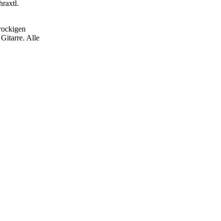
raxtl.
rockigen
Gitarre. Alle