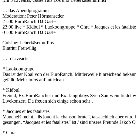
Mit 5 Liveacts, Gästen als DJs und Leberkäsemuffins!
… das Abendprogramm
Moderation: Peter Hörmanseder
21:00 EuroRanch DJ-Gäste
23:00 live * Kidbul * Laokoongruppe * Chra * Jacques et les fatalist
01:00 EuroRanch DJ-Gäste
Cuisine: Leberkäsemuffins
Eintritt: Freiwillig
… 5 Liveacts:
* Laokoongrupe
Das ist der Koal von der EuroRanch. Mittlerweile hinreichend bekannt,
gefällt. Mehr Infos auf tutticlean.
* Kidbul
Freund, Ex-EuroRancher und Ex-Tangoboys Sven Saurwein findet wiede
Livekonzert. Da freuen sich einige schon sehr!.
* Jacques et les fatalistes
MancheR meint, “ils jouent la chanson brute”, tatsaechlich aber wird 
gesungen. “Jacques et les fatalistes” ist / sind unsere Freunde Jakob O
* Chra