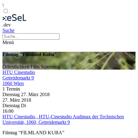
\
.dev
Suche
Menü
Filmtag "Filmland Kuba"
Öffentlichkeit
Film
Screening
HTU Cinestudio
Getreidemarkt 9
1060 Wien
1 Termin
Dienstag
27. März
2018
27. März
2018
Dienstag
Di
16:00
HTU Cinestudio
, HTU-Cinestudio Audimax der Technischen
Universität, 1060, Getreidemarkt 9
Filmtag “FILMLAND KUBA”