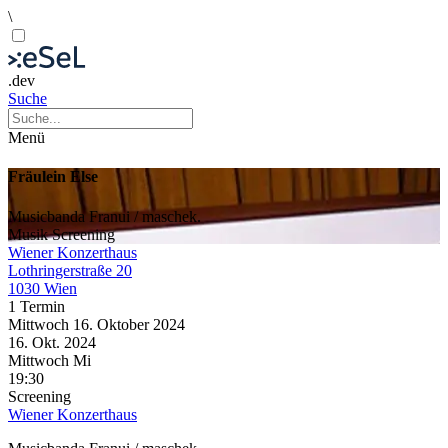
\
.dev
Suche
Menü
Fräulein Else
Musicbanda Franui / maschek.
Musik
Screening
Wiener Konzerthaus
Lothringerstraße 20
1030 Wien
1 Termin
Mittwoch
16. Oktober
2024
16. Okt.
2024
Mittwoch
Mi
19:30
Screening
Wiener Konzerthaus