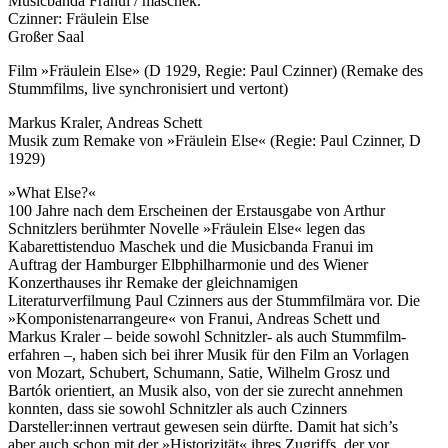
Musicbanda Franui / maschek.
Czinner: Fräulein Else
Großer Saal
Film »Fräulein Else» (D 1929, Regie: Paul Czinner) (Remake des
Stummfilms, live synchronisiert und vertont)
Markus Kraler, Andreas Schett
Musik zum Remake von »Fräulein Else« (Regie: Paul Czinner, D
1929)
»What Else?«
100 Jahre nach dem Erscheinen der Erstausgabe von Arthur
Schnitzlers berühmter Novelle »Fräulein Else« legen das
Kabarettistenduo Maschek und die Musicbanda Franui im
Auftrag der Hamburger Elbphilharmonie und des Wiener
Konzerthauses ihr Remake der gleichnamigen
Literaturverfilmung Paul Czinners aus der Stummfilmära vor. Die
»Komponistenarrangeure« von Franui, Andreas Schett und
Markus Kraler – beide sowohl Schnitzler- als auch Stummfilm-
erfahren –, haben sich bei ihrer Musik für den Film an Vorlagen
von Mozart, Schubert, Schumann, Satie, Wilhelm Grosz und
Bartók orientiert, an Musik also, von der sie zurecht annehmen
konnten, dass sie sowohl Schnitzler als auch Czinners
Darsteller:innen vertraut gewesen sein dürfte. Damit hat sich’s
aber auch schon mit der »Historizität« ihres Zugriffs, der vor