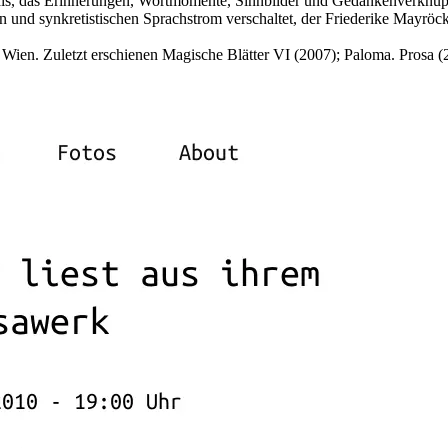
lais, das Erinnerungen, Wortmomente, Sinnbilder und Gedankenverknü
und synkretistischen Sprachstrom verschaltet, der Friederike Mayröc
in Wien. Zuletzt erschienen Magische Blätter VI (2007); Paloma. Prosa (