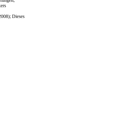
pfungen,
kers
2008); Dieses