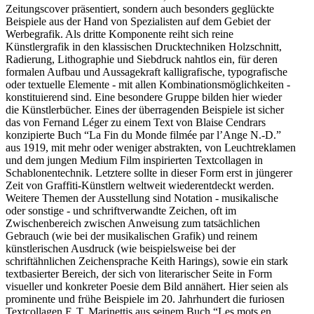
Zeitungscover präsentiert, sondern auch besonders geglückte
Beispiele aus der Hand von Spezialisten auf dem Gebiet der
Werbegrafik. Als dritte Komponente reiht sich reine
Künstlergrafik in den klassischen Drucktechniken Holzschnitt,
Radierung, Lithographie und Siebdruck nahtlos ein, für deren
formalen Aufbau und Aussagekraft kalligrafische, typografische
oder textuelle Elemente - mit allen Kombinationsmöglichkeiten -
konstituierend sind. Eine besondere Gruppe bilden hier wieder
die Künstlerbücher. Eines der überragenden Beispiele ist sicher
das von Fernand Léger zu einem Text von Blaise Cendrars
konzipierte Buch “La Fin du Monde filmée par l’Ange N.-D.”
aus 1919, mit mehr oder weniger abstrakten, von Leuchtreklamen
und dem jungen Medium Film inspirierten Textcollagen in
Schablonentechnik. Letztere sollte in dieser Form erst in jüngerer
Zeit von Graffiti-Künstlern weltweit wiederentdeckt werden.
Weitere Themen der Ausstellung sind Notation - musikalische
oder sonstige - und schriftverwandte Zeichen, oft im
Zwischenbereich zwischen Anweisung zum tatsächlichen
Gebrauch (wie bei der musikalischen Grafik) und reinem
künstlerischen Ausdruck (wie beispielsweise bei der
schriftähnlichen Zeichensprache Keith Harings), sowie ein stark
textbasierter Bereich, der sich von literarischer Seite in Form
visueller und konkreter Poesie dem Bild annähert. Hier seien als
prominente und frühe Beispiele im 20. Jahrhundert die furiosen
Textcollagen F. T. Marinettis aus seinem Buch “Les mots en