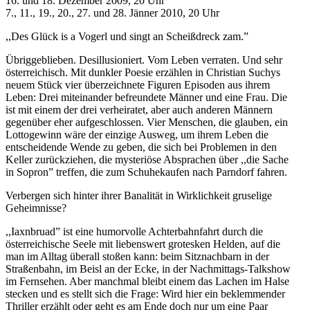
16. und 18. Dezember 2009, 20 Uhr
7., 11., 19., 20., 27. und 28. Jänner 2010, 20 Uhr
,,Des Glück is a Vogerl und singt an Scheißdreck zam.”
Übriggeblieben. Desillusioniert. Vom Leben verraten. Und sehr
österreichisch. Mit dunkler Poesie erzählen in Christian Suchys
neuem Stück vier überzeichnete Figuren Episoden aus ihrem
Leben: Drei miteinander befreundete Männer und eine Frau. Die
ist mit einem der drei verheiratet, aber auch anderen Männern
gegenüber eher aufgeschlossen. Vier Menschen, die glauben, ein
Lottogewinn wäre der einzige Ausweg, um ihrem Leben die
entscheidende Wende zu geben, die sich bei Problemen in den
Keller zurückziehen, die mysteriöse Absprachen über ,,die Sache
in Sopron” treffen, die zum Schuhekaufen nach Parndorf fahren.
Verbergen sich hinter ihrer Banalität in Wirklichkeit gruselige
Geheimnisse?
,,Iaxnbruad” ist eine humorvolle Achterbahnfahrt durch die
österreichische Seele mit liebenswert grotesken Helden, auf die
man im Alltag überall stoßen kann: beim Sitznachbarn in der
Straßenbahn, im Beisl an der Ecke, in der Nachmittags-Talkshow
im Fernsehen. Aber manchmal bleibt einem das Lachen im Halse
stecken und es stellt sich die Frage: Wird hier ein beklemmender
Thriller erzählt oder geht es am Ende doch nur um eine Paar