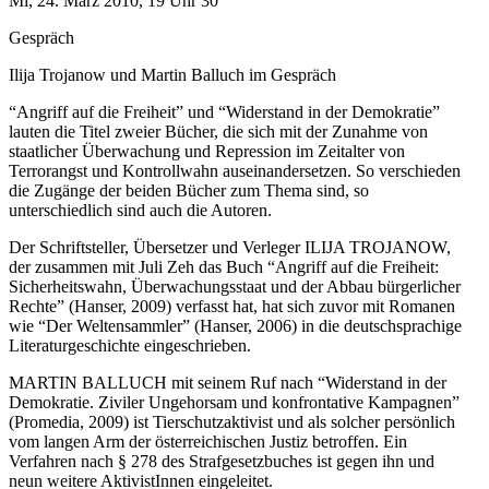
Mi, 24. März 2010, 19 Uhr 30
Gespräch
Ilija Trojanow und Martin Balluch im Gespräch
“Angriff auf die Freiheit” und “Widerstand in der Demokratie”
lauten die Titel zweier Bücher, die sich mit der Zunahme von
staatlicher Überwachung und Repression im Zeitalter von
Terrorangst und Kontrollwahn auseinandersetzen. So verschieden
die Zugänge der beiden Bücher zum Thema sind, so
unterschiedlich sind auch die Autoren.
Der Schriftsteller, Übersetzer und Verleger ILIJA TROJANOW,
der zusammen mit Juli Zeh das Buch “Angriff auf die Freiheit:
Sicherheitswahn, Überwachungsstaat und der Abbau bürgerlicher
Rechte” (Hanser, 2009) verfasst hat, hat sich zuvor mit Romanen
wie “Der Weltensammler” (Hanser, 2006) in die deutschsprachige
Literaturgeschichte eingeschrieben.
MARTIN BALLUCH mit seinem Ruf nach “Widerstand in der
Demokratie. Ziviler Ungehorsam und konfrontative Kampagnen”
(Promedia, 2009) ist Tierschutzaktivist und als solcher persönlich
vom langen Arm der österreichischen Justiz betroffen. Ein
Verfahren nach § 278 des Strafgesetzbuches ist gegen ihn und
neun weitere AktivistInnen eingeleitet.