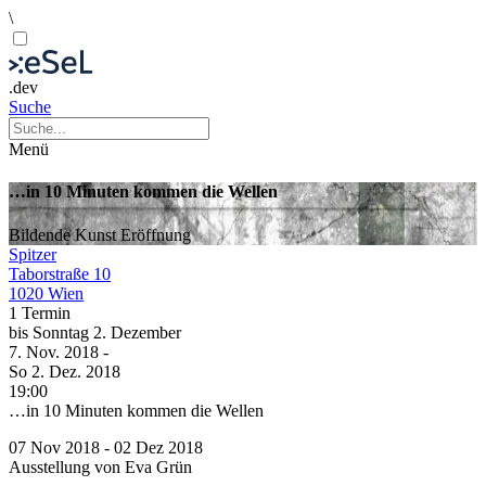
\
.dev
Suche
Menü
…in 10 Minuten kommen die Wellen
Bildende Kunst
Eröffnung
Spitzer
Taborstraße 10
1020 Wien
1 Termin
bis
Sonntag
2. Dezember
7. Nov.
2018
-
So
2. Dez.
2018
19:00
…in 10 Minuten kommen die Wellen
07 Nov 2018 - 02 Dez 2018
Ausstellung von Eva Grün