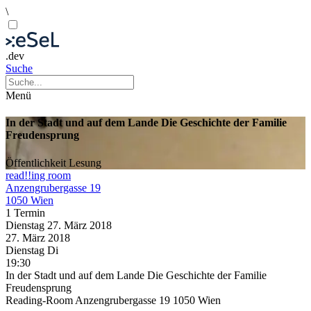
\
.dev
Suche
Menü
In der Stadt und auf dem Lande Die Geschichte der Familie
Freudensprung
Öffentlichkeit
Lesung
read!!ing room
Anzengrubergasse 19
1050 Wien
1 Termin
Dienstag
27. März
2018
27. März
2018
Dienstag
Di
19:30
In der Stadt und auf dem Lande Die Geschichte der Familie
Freudensprung
Reading-Room Anzengrubergasse 19 1050 Wien