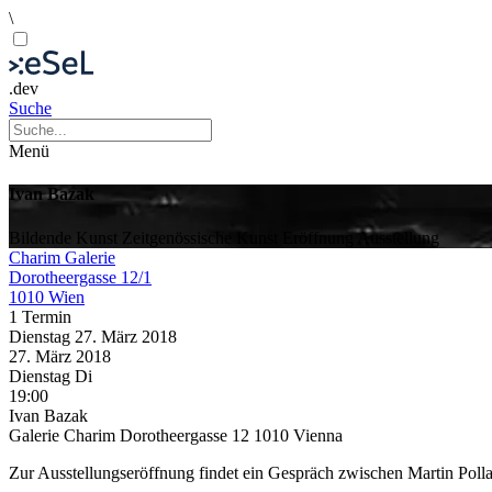
\
.dev
Suche
Menü
Ivan Bazak
Bildende Kunst
Zeitgenössische Kunst
Eröffnung
Ausstellung
Charim Galerie
Dorotheergasse 12/1
1010 Wien
1 Termin
Dienstag
27. März
2018
27. März
2018
Dienstag
Di
19:00
Ivan Bazak
Galerie Charim Dorotheergasse 12 1010 Vienna
Zur Ausstellungseröffnung findet ein Gespräch zwischen Martin Polla