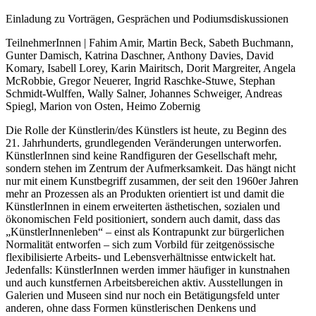
Einladung zu Vorträgen, Gesprächen und Podiumsdiskussionen
TeilnehmerInnen | Fahim Amir, Martin Beck, Sabeth Buchmann,
Gunter Damisch, Katrina Daschner, Anthony Davies, David
Komary, Isabell Lorey, Karin Mairitsch, Dorit Margreiter, Angela
McRobbie, Gregor Neuerer, Ingrid Raschke-Stuwe, Stephan
Schmidt-Wulffen, Wally Salner, Johannes Schweiger, Andreas
Spiegl, Marion von Osten, Heimo Zobernig
Die Rolle der Künstlerin/des Künstlers ist heute, zu Beginn des
21. Jahrhunderts, grundlegenden Veränderungen unterworfen.
KünstlerInnen sind keine Randfiguren der Gesellschaft mehr,
sondern stehen im Zentrum der Aufmerksamkeit. Das hängt nicht
nur mit einem Kunstbegriff zusammen, der seit den 1960er Jahren
mehr an Prozessen als an Produkten orientiert ist und damit die
KünstlerInnen in einem erweiterten ästhetischen, sozialen und
ökonomischen Feld positioniert, sondern auch damit, dass das
„KünstlerInnenleben“ – einst als Kontrapunkt zur bürgerlichen
Normalität entworfen – sich zum Vorbild für zeitgenössische
flexibilisierte Arbeits- und Lebensverhältnisse entwickelt hat.
Jedenfalls: KünstlerInnen werden immer häufiger in kunstnahen
und auch kunstfernen Arbeitsbereichen aktiv. Ausstellungen in
Galerien und Museen sind nur noch ein Betätigungsfeld unter
anderen, ohne dass Formen künstlerischen Denkens und