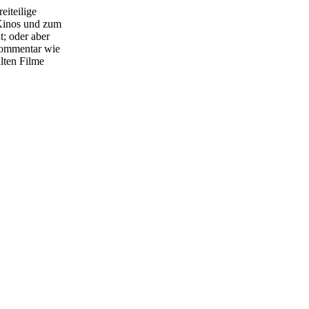
eiteilige
s Kinos und zum
t; oder aber
 Kommentar wie
lten Filme