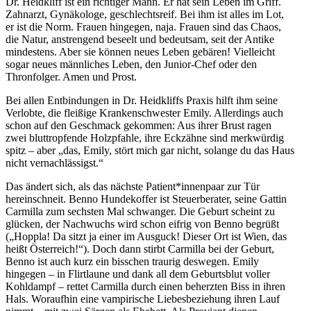
Dr. Heidkliff ist ein richtiger Mann. Er hat sein Leben im Griff.
Zahnarzt, Gynäkologe, geschlechtsreif. Bei ihm ist alles im Lot,
er ist die Norm. Frauen hingegen, naja. Frauen sind das Chaos,
die Natur, anstrengend beseelt und bedeutsam, seit der Antike
mindestens. Aber sie können neues Leben gebären! Vielleicht
sogar neues männliches Leben, den Junior-Chef oder den
Thronfolger. Amen und Prost.
Bei allen Entbindungen in Dr. Heidkliffs Praxis hilft ihm seine
Verlobte, die fleißige Krankenschwester Emily. Allerdings auch
schon auf den Geschmack gekommen: Aus ihrer Brust ragen
zwei bluttropfende Holzpfahle, ihre Eckzähne sind merkwürdig
spitz – aber „das, Emily, stört mich gar nicht, solange du das Haus
nicht vernachlässigst.“
Das ändert sich, als das nächste Patient*innenpaar zur Tür
hereinschneit. Benno Hundekoffer ist Steuerberater, seine Gattin
Carmilla zum sechsten Mal schwanger. Die Geburt scheint zu
glücken, der Nachwuchs wird schon eifrig von Benno begrüßt
(„Hoppla! Da sitzt ja einer im Ausguck! Dieser Ort ist Wien, das
heißt Österreich!“). Doch dann stirbt Carmilla bei der Geburt,
Benno ist auch kurz ein bisschen traurig deswegen. Emily
hingegen – in Flirtlaune und dank all dem Geburtsblut voller
Kohldampf – rettet Carmilla durch einen beherzten Biss in ihren
Hals. Woraufhin eine vampirische Liebesbeziehung ihren Lauf