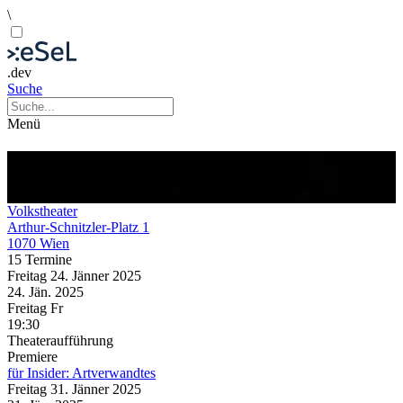
\
.dev
Suche
Menü
Krankheit oder moderne Frauen
Theater
Theateraufführung
Volkstheater
Arthur-Schnitzler-Platz 1
1070 Wien
15 Termine
Freitag
24. Jänner
2025
24. Jän.
2025
Freitag
Fr
19:30
Theateraufführung
Premiere
für Insider: Artverwandtes
Freitag
31. Jänner
2025