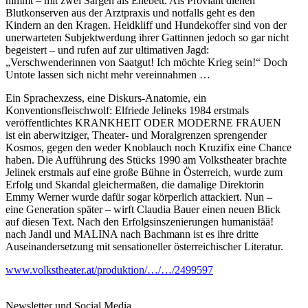
nimmt – mit zwei Särgen als Ehebett. Als Proviant dienen
Blutkonserven aus der Arztpraxis und notfalls geht es den
Kindern an den Kragen. Heidkliff und Hundekoffer sind von der
unerwarteten Subjektwerdung ihrer Gattinnen jedoch so gar nicht
begeistert – und rufen auf zur ultimativen Jagd:
„Verschwenderinnen von Saatgut! Ich möchte Krieg sein!“ Doch
Untote lassen sich nicht mehr vereinnahmen …
Ein Sprachexzess, eine Diskurs-Anatomie, ein
Konventionsfleischwolf: Elfriede Jelineks 1984 erstmals
veröffentlichtes KRANKHEIT ODER MODERNE FRAUEN
ist ein aberwitziger, Theater- und Moralgrenzen sprengender
Kosmos, gegen den weder Knoblauch noch Kruzifix eine Chance
haben. Die Aufführung des Stücks 1990 am Volkstheater brachte
Jelinek erstmals auf eine große Bühne in Österreich, wurde zum
Erfolg und Skandal gleichermaßen, die damalige Direktorin
Emmy Werner wurde dafür sogar körperlich attackiert. Nun –
eine Generation später – wirft Claudia Bauer einen neuen Blick
auf diesen Text. Nach den Erfolgsinszenierungen humanistää!
nach Jandl und MALINA nach Bachmann ist es ihre dritte
Auseinandersetzung mit sensationeller österreichischer Literatur.
www.volkstheater.at/produktion/…/…/2499597
Newsletter und Social Media