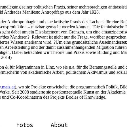
Grundlegung seiner politischen Praxis, seiner mehrsprachigen antirassist
ld Andrades Manifesto Antropófago aus dem Jahr 1928.
 der Anthropophagie und eine kritische Praxis des Lachens für eine Re
sensproduktion – nutzbar gemacht werden können. ¨Die feministische 
es geht dabei um ein Displacement von Grenzen, um eine emanzipatoris
des ?Anderen?. Relevant ist nicht nur die Frage, worüber gesprochen
iertes Wissen anerkannt wird. ?Um eine grundsätzliche Auseinanderset
nalen Arbeitsteilung und der damit zusammenhängenden Migration führe
ligen. Dabei betrachten wir Theorie und Praxis sowie Bildung und Mac
, 2014)
 & für Migrantinnen in Linz, wo sie u.a. für die Beratungsstelle und 
Vermischerin von akademische Arbeit, politischem Aktivismus und sozial
maiz.at
), wo sie Projekte entwickelte, die programmatisch Politik, Bi
Werke. Seit 2008 studierte sie postkonzeptuelle Kunst an der Akademie
hie und Co-Koordinatorin des Projekts Bodies of Knowledge.