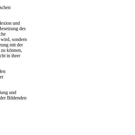
ischen
flexion und
Besetzung des
che
 wird, sondern
zung mit der
n zu können,
ht in ihrer
den
er
ldung und
 der Bildenden