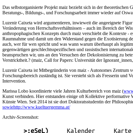
Das selbstorganisierte Projekt maiz bezieht sich in der theoretischen 
Beratungs-, Bildungs-, und Forschungsarbeit immer wieder auf Oswa
Luzenir Caixeta wird argumentieren, inwieweit die angeeignete Figur
Veränderung von Herrschaftsverhältnissen – auch im Bereich der Wis
anthropophagischen Konzepts durch maiz verschiebt die Kontexte - 
Raumnahme und damit um den Widerstand gegen die Exotisierung der/
auch, wer für wen spricht und was wann warum überhaupt als legitim
gegenwärtigen geschlechtsspezifischen und rassistischen internatio
beanspruchen wir, uns an den Versuchen der Dekolonisierung zu betei
Verstricktheit.? (maiz, Call for Papers: Universität der Ignorant_innen
Luzenir Caixeta ist Mitbegründerin von maiz - Autonomes Zentrum von
Forschungsbereich zuständig ist. Sie versteht sich als Fresserin und 
Intervention.
Marissa Lobo koordinierte viele Jahren Kulturbereich von maiz (
www.
Kunst verbinden. Hier entstanden einige oft Kollektive performative 
Künste Wien. Seit 2014 ist sie dort Doktoratsstudentin der Philosop
sowiehttp://www.kueltuergemma.at/
Archiv-Screenshot: