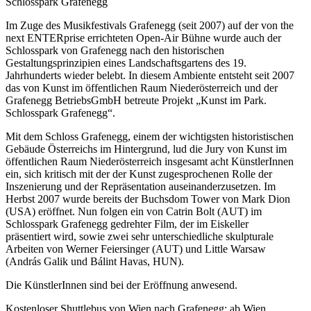
Schlosspark Grafenegg
Im Zuge des Musikfestivals Grafenegg (seit 2007) auf der von the
next ENTERprise errichteten Open-Air Bühne wurde auch der
Schlosspark von Grafenegg nach den historischen
Gestaltungsprinzipien eines Landschaftsgartens des 19.
Jahrhunderts wieder belebt. In diesem Ambiente entsteht seit 2007
das von Kunst im öffentlichen Raum Niederösterreich und der
Grafenegg BetriebsGmbH betreute Projekt „Kunst im Park.
Schlosspark Grafenegg“.
Mit dem Schloss Grafenegg, einem der wichtigsten historistischen
Gebäude Österreichs im Hintergrund, lud die Jury von Kunst im
öffentlichen Raum Niederösterreich insgesamt acht KünstlerInnen
ein, sich kritisch mit der der Kunst zugesprochenen Rolle der
Inszenierung und der Repräsentation auseinanderzusetzen. Im
Herbst 2007 wurde bereits der Buchsdom Tower von Mark Dion
(USA) eröffnet. Nun folgen ein von Catrin Bolt (AUT) im
Schlosspark Grafenegg gedrehter Film, der im Eiskeller
präsentiert wird, sowie zwei sehr unterschiedliche skulpturale
Arbeiten von Werner Feiersinger (AUT) und Little Warsaw
(András Galik und Bálint Havas, HUN).
Die KünstlerInnen sind bei der Eröffnung anwesend.
Kostenloser Shuttlebus von Wien nach Grafenegg: ab Wien,