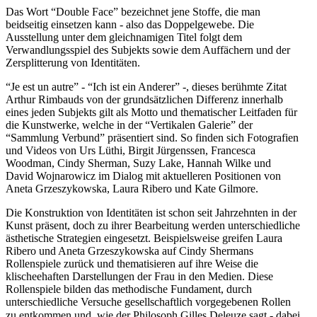
Das Wort “Double Face” bezeichnet jene Stoffe, die man
beidseitig einsetzen kann - also das Doppelgewebe. Die
Ausstellung unter dem gleichnamigen Titel folgt dem
Verwandlungsspiel des Subjekts sowie dem Auffächern und der
Zersplitterung von Identitäten.
“Je est un autre” - “Ich ist ein Anderer” -, dieses berühmte Zitat
Arthur Rimbauds von der grundsätzlichen Differenz innerhalb
eines jeden Subjekts gilt als Motto und thematischer Leitfaden für
die Kunstwerke, welche in der “Vertikalen Galerie” der
“Sammlung Verbund” präsentiert sind. So finden sich Fotografien
und Videos von Urs Lüthi, Birgit Jürgenssen, Francesca
Woodman, Cindy Sherman, Suzy Lake, Hannah Wilke und
David Wojnarowicz im Dialog mit aktuelleren Positionen von
Aneta Grzeszykowska, Laura Ribero und Kate Gilmore.
Die Konstruktion von Identitäten ist schon seit Jahrzehnten in der
Kunst präsent, doch zu ihrer Bearbeitung werden unterschiedliche
ästhetische Strategien eingesetzt. Beispielsweise greifen Laura
Ribero und Aneta Grzeszykowska auf Cindy Shermans
Rollenspiele zurück und thematisieren auf ihre Weise die
klischeehaften Darstellungen der Frau in den Medien. Diese
Rollenspiele bilden das methodische Fundament, durch
unterschiedliche Versuche gesellschaftlich vorgegebenen Rollen
zu entkommen und  wie der Philosoph Gilles Deleuze sagt - dabei