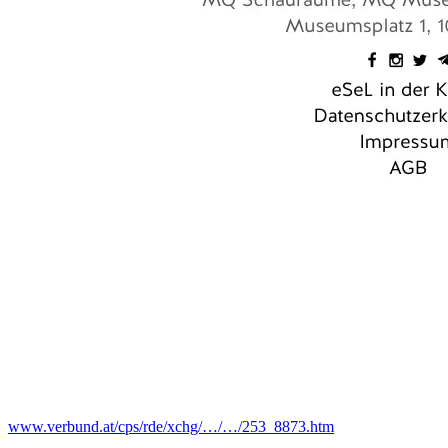
www.verbund.at/cps/rde/xchg/…/…/253_8873.htm