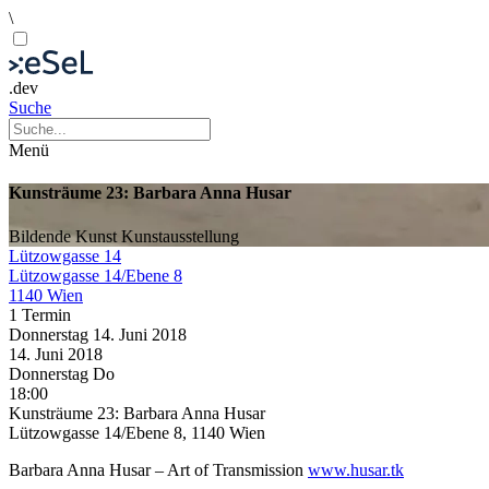
\
.dev
Suche
Menü
Kunsträume 23: Barbara Anna Husar
Bildende Kunst
Kunstausstellung
Lützowgasse 14
Lützowgasse 14/Ebene 8
1140 Wien
1 Termin
Donnerstag
14. Juni
2018
14. Juni
2018
Donnerstag
Do
18:00
Kunsträume 23: Barbara Anna Husar
Lützowgasse 14/Ebene 8, 1140 Wien
Barbara Anna Husar – Art of Transmission
www.husar.tk