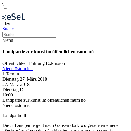
\
.dev
Suche
Menü
Landpartie zur kunst im öffentlichen raum nö
Öffentlichkeit
Führung
Exkursion
Niederösterreich
1 Termin
Dienstag
27. März
2018
27. März
2018
Dienstag
Di
10:00
Landpartie zur kunst im öffentlichen raum nö
Niederösterreich
Landpartie III
Die 3. Landpartie geht nach Gänserndorf, wo gerade eine neue
“Fest&Wiese” von dem Architektenteam sammerstreeruwitz