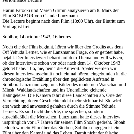
Performance Lecture
Harun Farocki und Maren Grimm analysieren am 8. März den
Film SOBIBOR von Claude Lanzmann.
Die Lecture beginnt nach dem Film (18:00 Uhr), der Eintritt zum
Vortrag ist frei.
Sobibor, 14 octobre 1943, 16 heures
Noch ehe der Film beginnt, hören wir über den Credits aus dem
Off Yehuda Lerner, wie er Lanzmanns Frage, ob er getötet habe,
bejaht. Der Interviewer beharrt auf dem Thema und will wissen,
ob der Interviewte schon vor oder nach dem 14. Oktober 1943
getötet habe. “Lo, nie, nein” die Antwort. Später werden wir
diesen Interviewausschnitt noch einmal hören, eingebunden in die
chronologische Erzählung über den geglückten Aufstand in
Sobibor. Lanzmann zeigt uns Bilder des modernen Warschau und
Minsk, Waldlandschaften und ins Unendliche gleitende
Bahngeleise. Die Kamera fährt diese Landschaften ab, Orte der
Vernichtung, deren Geschichte nicht mehr sichtbar ist. Sie wird
erst wach und anwesend gehalten durch die Stimme Yehuda
Lerners. Es sind nicht die Orte, die sprechen, sondern
ausschließlich die Menschen. Lanzmann hatte dieses Interview
ursprünglich vor 17 Jahren für seinen Film Shoah gedreht. Shoah
jedoch war ein Film über das Sterben, Sobibor dagegen ist ein
Film über den Kampf und das Leben. Damit nicht der falsche