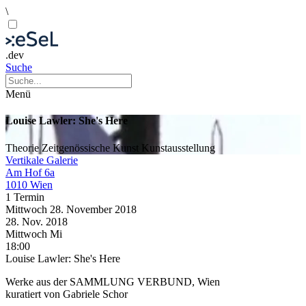
\
.dev
Suche
Menü
Louise Lawler: She's Here
Theorie
Zeitgenössische Kunst
Kunstausstellung
Vertikale Galerie
Am Hof 6a
1010 Wien
1 Termin
Mittwoch
28. November
2018
28. Nov.
2018
Mittwoch
Mi
18:00
Louise Lawler: She's Here
Werke aus der SAMMLUNG VERBUND, Wien
kuratiert von Gabriele Schor