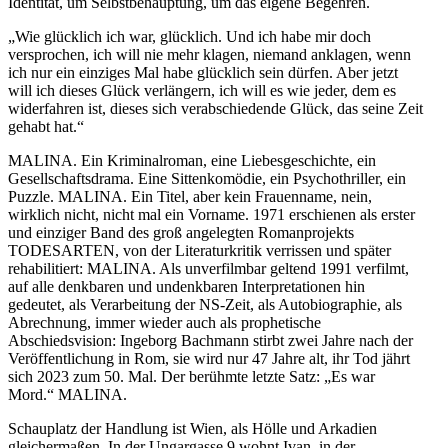
Identität, um Selbstbehauptung, um das eigene Begehren.
„Wie glücklich ich war, glücklich. Und ich habe mir doch
versprochen, ich will nie mehr klagen, niemand anklagen, wenn
ich nur ein einziges Mal habe glücklich sein dürfen. Aber jetzt
will ich dieses Glück verlängern, ich will es wie jeder, dem es
widerfahren ist, dieses sich verabschiedende Glück, das seine Zeit
gehabt hat.“
MALINA. Ein Kriminalroman, eine Liebesgeschichte, ein
Gesellschaftsdrama. Eine Sittenkomödie, ein Psychothriller, ein
Puzzle. MALINA. Ein Titel, aber kein Frauenname, nein,
wirklich nicht, nicht mal ein Vorname. 1971 erschienen als erster
und einziger Band des groß angelegten Romanprojekts
TODESARTEN, von der Literaturkritik verrissen und später
rehabilitiert: MALINA. Als unverfilmbar geltend 1991 verfilmt,
auf alle denkbaren und undenkbaren Interpretationen hin
gedeutet, als Verarbeitung der NS-Zeit, als Autobiographie, als
Abrechnung, immer wieder auch als prophetische
Abschiedsvision: Ingeborg Bachmann stirbt zwei Jahre nach der
Veröffentlichung in Rom, sie wird nur 47 Jahre alt, ihr Tod jährt
sich 2023 zum 50. Mal. Der berühmte letzte Satz: „Es war
Mord.“ MALINA.
Schauplatz der Handlung ist Wien, als Hölle und Arkadien
gleichermaßen. In der Ungargasse 9 wohnt Ivan, in der