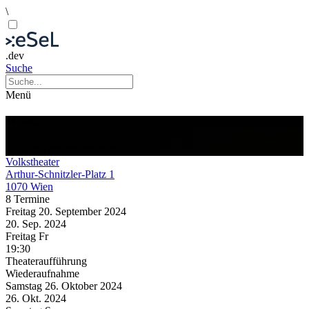
\
.dev
Suche
Menü
Malina
Theater
Theateraufführung
Volkstheater
Arthur-Schnitzler-Platz 1
1070 Wien
8 Termine
Freitag
20. September
2024
20. Sep.
2024
Freitag
Fr
19:30
Theateraufführung
Wiederaufnahme
Samstag
26. Oktober
2024
26. Okt.
2024