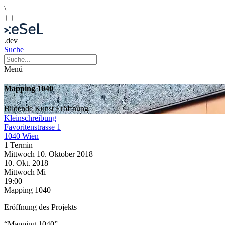
\
.dev
Suche
Menü
Mapping 1040
Bildende Kunst
Eröffnung
Kleinschreibung
Favoritenstrasse 1
1040 Wien
1 Termin
Mittwoch
10. Oktober
2018
10. Okt.
2018
Mittwoch
Mi
19:00
Mapping 1040
Eröffnung des Projekts
“Mapping 1040”