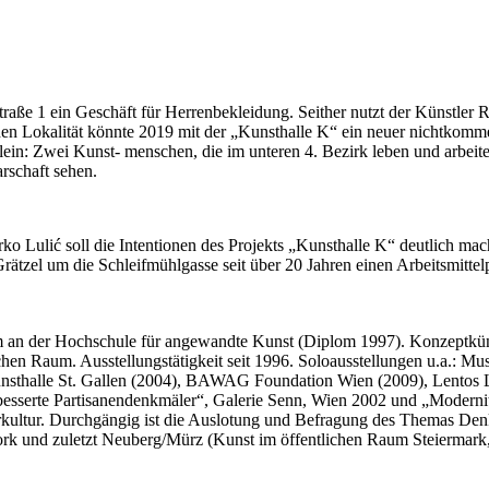
traße 1 ein Geschäft für Herrenbekleidung. Seither nutzt der Künstler 
hen Lokalität könnte 2019 mit der „Kunsthalle K“ ein neuer nichtkomme
ein: Zwei Kunst- menschen, die im unteren 4. Bezirk leben und arbeiten
rschaft sehen.
ko Lulić soll die Intentionen des Projekts „Kunsthalle K“ deutlich ma
Grätzel um die Schleifmühlgasse seit über 20 Jahren einen Arbeitsmittel
 an der Hochschule für angewandte Kunst (Diplom 1997). Konzeptkün
chen Raum. Ausstellungstätigkeit seit 1996. Soloausstellungen u.a.: M
unsthalle St. Gallen (2004), BAWAG Foundation Wien (2009), Lentos L
rbesserte Partisanendenkmäler“, Galerie Senn, Wien 2002 und „Moderni
lärkultur. Durchgängig ist die Auslotung und Befragung des Themas De
York und zuletzt Neuberg/Mürz (Kunst im öffentlichen Raum Steiermark