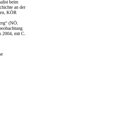
alist beim
hichte an der
Wien, KÖR
berg“ (NÖ.
tbeobachtung
 2004, mit C.
se