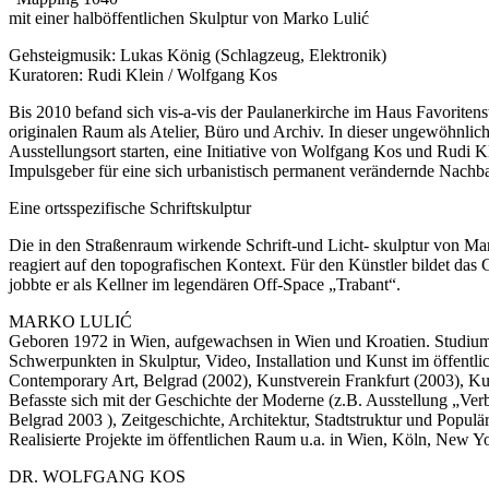
mit einer halböffentlichen Skulptur von Marko Lulić
Gehsteigmusik: Lukas König (Schlagzeug, Elektronik)
Kuratoren: Rudi Klein / Wolfgang Kos
Bis 2010 befand sich vis-a-vis der Paulanerkirche im Haus Favoritens
originalen Raum als Atelier, Büro und Archiv. In dieser ungewöhnlic
Ausstellungsort starten, eine Initiative von Wolfgang Kos und Rudi Kl
Impulsgeber für eine sich urbanistisch permanent verändernde Nachba
Eine ortsspezifische Schriftskulptur
Die in den Straßenraum wirkende Schrift-und Licht- skulptur von Mar
reagiert auf den topografischen Kontext. Für den Künstler bildet das 
jobbte er als Kellner im legendären Off-Space „Trabant“.
MARKO LULIĆ
Geboren 1972 in Wien, aufgewachsen in Wien und Kroatien. Studium
Schwerpunkten in Skulptur, Video, Installation und Kunst im öffentli
Contemporary Art, Belgrad (2002), Kunstverein Frankfurt (2003), K
Befasste sich mit der Geschichte der Moderne (z.B. Ausstellung „Ve
Belgrad 2003 ), Zeitgeschichte, Architektur, Stadtstruktur und Popu
Realisierte Projekte im öffentlichen Raum u.a. in Wien, Köln, New 
DR. WOLFGANG KOS