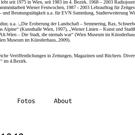
lebt seit 1975 in Wien, seit 1983 im 4. Bezirk. 1968 – 2003 Radiojourn
mmmitarbeit Wiener Festwochen, 1987 - 2003 Lehrauftrag für Zeitgesc
s- und Beratungstätigkeit u.a. für EVN Sammlung, Stadterweiterung 
ultur, u.a. :„Die Eroberung der Landschaft – Semmering, Rax, Schnee
as Alpine“ (Kunsthalle Wien, 1997), „Wiener Linien – Kunst und Stad
Alt-Wien – Die Stadt, die niemals war“ (Wien Museum im Künstlerhaus
Wien Museum im Künstlerhaus, 2009).
reiche Veröffentlichungen in Zeitungen, Magazinen und Büchern. Diver
“ im 4.Bezirk.