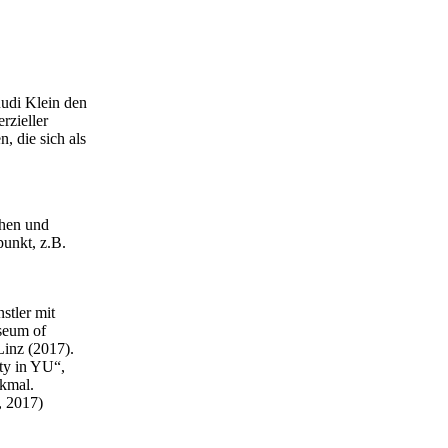
Rudi Klein den
rzieller
, die sich als
chen und
punkt, z.B.
stler mit
useum of
inz (2017).
ty in YU“,
nkmal.
, 2017)