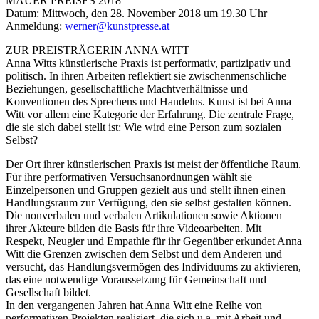
MAUER PREISES 2018
Datum: Mittwoch, den 28. November 2018 um 19.30 Uhr
Anmeldung:
werner@kunstpresse.at
ZUR PREISTRÄGERIN ANNA WITT
Anna Witts künstlerische Praxis ist performativ, partizipativ und
politisch. In ihren Arbeiten reflektiert sie zwischenmenschliche
Beziehungen, gesellschaftliche Machtverhältnisse und
Konventionen des Sprechens und Handelns. Kunst ist bei Anna
Witt vor allem eine Kategorie der Erfahrung. Die zentrale Frage,
die sie sich dabei stellt ist: Wie wird eine Person zum sozialen
Selbst?
Der Ort ihrer künstlerischen Praxis ist meist der öffentliche Raum.
Für ihre performativen Versuchsanordnungen wählt sie
Einzelpersonen und Gruppen gezielt aus und stellt ihnen einen
Handlungsraum zur Verfügung, den sie selbst gestalten können.
Die nonverbalen und verbalen Artikulationen sowie Aktionen
ihrer Akteure bilden die Basis für ihre Videoarbeiten. Mit
Respekt, Neugier und Empathie für ihr Gegenüber erkundet Anna
Witt die Grenzen zwischen dem Selbst und dem Anderen und
versucht, das Handlungsvermögen des Individuums zu aktivieren,
das eine notwendige Voraussetzung für Gemeinschaft und
Gesellschaft bildet.
In den vergangenen Jahren hat Anna Witt eine Reihe von
performativen Projekten realisiert, die sich u.a. mit Arbeit und