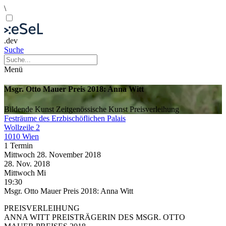
\
.dev
Suche
Menü
Msgr. Otto Mauer Preis 2018: Anna Witt
Bildende Kunst
Zeitgenössische Kunst
Preisverleihung
Festräume des Erzbischöflichen Palais
Wollzeile 2
1010 Wien
1 Termin
Mittwoch
28. November
2018
28. Nov.
2018
Mittwoch
Mi
19:30
Msgr. Otto Mauer Preis 2018: Anna Witt
PREISVERLEIHUNG
ANNA WITT PREISTRÄGERIN DES MSGR. OTTO