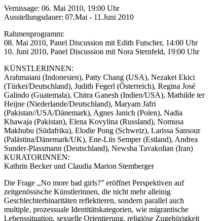
Vernissage: 06. Mai 2010, 19:00 Uhr
Ausstellungsdauer: 07.Mai - 11.Juni 2010
Rahmenprogramm:
08. Mai 2010, Panel Discussion mit Edith Futscher, 14:00 Uhr
10. Juni 2010, Panel Discussion mit Nora Sternfeld, 19:00 Uhr
KÜNSTLERINNEN:
Arahmaiani (Indonesien), Patty Chang (USA), Nezaket Ekici
(Türkei/Deutschland), Judith Fegerl (Österreich), Regina José
Galindo (Guatemala), Chitra Ganesh (Indien/USA), Mathilde ter
Heijne (Niederlande/Deutschland), Maryam Jafri
(Pakistan//USA/Dänemark), Agnes Janich (Polen), Nadia
Khawaja (Pakistan), Elena Kovylina (Russland), Nomusa
Makhubu (Südafrika), Elodie Pong (Schweiz), Larissa Sansour
(Palästina/Dänemark/UK), Ene-Liis Semper (Estland), Andrea
Sunder-Plassmann (Deutschland), Newsha Tavakolian (Iran)
KURATORINNEN:
Kathrin Becker und Claudia Marion Stemberger
Die Frage ,,No more bad girls?” eröffnet Perspektiven auf
zeitgenössische Künstlerinnen, die nicht mehr alleinig
Geschlechterbinaritäten reflektieren, sondern parallel auch
multiple, prozessuale Identitätskategorien, wie migrantische
Lebenssituation, sexuelle Orientierung, religiöse Zugehörigkeit