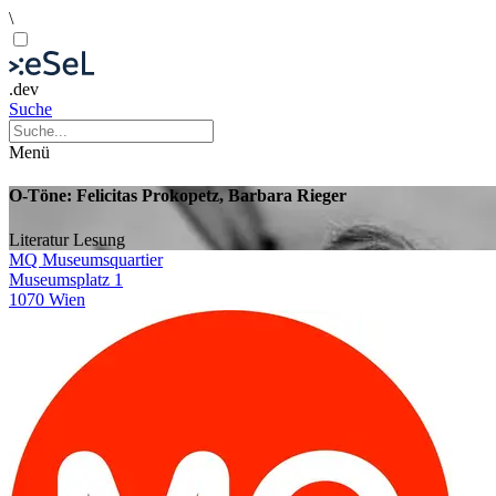
\
.dev
Suche
Menü
O-Töne: Felicitas Prokopetz, Barbara Rieger
Literatur
Lesung
MQ Museumsquartier
Museumsplatz 1
1070 Wien