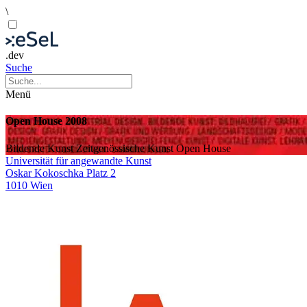
\
.dev
Suche
Menü
Open House 2008
Bildende Kunst
Zeitgenössische Kunst
Open House
Universität für angewandte Kunst
Oskar Kokoschka Platz 2
1010 Wien