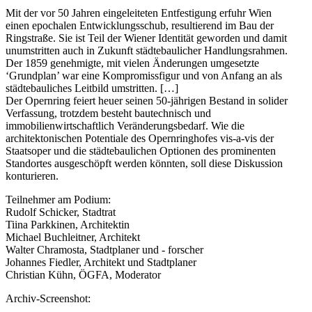
Mit der vor 50 Jahren eingeleiteten Entfestigung erfuhr Wien
einen epochalen Entwicklungsschub, resultierend im Bau der
Ringstraße. Sie ist Teil der Wiener Identität geworden und damit
unumstritten auch in Zukunft städtebaulicher Handlungsrahmen.
Der 1859 genehmigte, mit vielen Änderungen umgesetzte
‘Grundplan’ war eine Kompromissfigur und von Anfang an als
städtebauliches Leitbild umstritten. […]
Der Opernring feiert heuer seinen 50-jährigen Bestand in solider
Verfassung, trotzdem besteht bautechnisch und
immobilienwirtschaftlich Veränderungsbedarf. Wie die
architektonischen Potentiale des Opernringhofes vis-a-vis der
Staatsoper und die städtebaulichen Optionen des prominenten
Standortes ausgeschöpft werden könnten, soll diese Diskussion
konturieren.
Teilnehmer am Podium:
Rudolf Schicker, Stadtrat
Tiina Parkkinen, Architektin
Michael Buchleitner, Architekt
Walter Chramosta, Stadtplaner und - forscher
Johannes Fiedler, Architekt und Stadtplaner
Christian Kühn, ÖGFA, Moderator
Archiv-Screenshot: