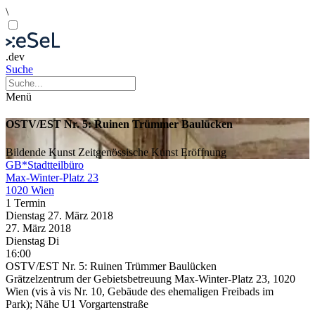
\
.dev
Suche
Menü
OSTV/EST Nr. 5: Ruinen Trümmer Baulücken
Bildende Kunst
Zeitgenössische Kunst
Eröffnung
GB*Stadtteilbüro
Max-Winter-Platz 23
1020 Wien
1 Termin
Dienstag
27. März
2018
27. März
2018
Dienstag
Di
16:00
OSTV/EST Nr. 5: Ruinen Trümmer Baulücken
Grätzelzentrum der Gebietsbetreuung Max-Winter-Platz 23, 1020
Wien (vis à vis Nr. 10, Gebäude des ehemaligen Freibads im
Park); Nähe U1 Vorgartenstraße