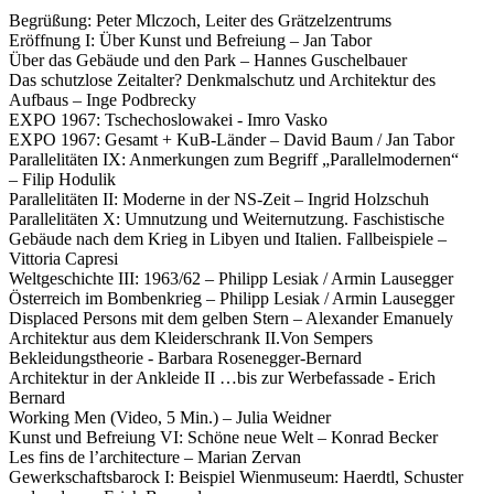
Begrüßung: Peter Mlczoch, Leiter des Grätzelzentrums
Eröffnung I: Über Kunst und Befreiung – Jan Tabor
Über das Gebäude und den Park – Hannes Guschelbauer
Das schutzlose Zeitalter? Denkmalschutz und Architektur des
Aufbaus – Inge Podbrecky
EXPO 1967: Tschechoslowakei - Imro Vasko
EXPO 1967: Gesamt + KuB-Länder – David Baum / Jan Tabor
Parallelitäten IX: Anmerkungen zum Begriff „Parallelmodernen“
– Filip Hodulik
Parallelitäten II: Moderne in der NS-Zeit – Ingrid Holzschuh
Parallelitäten X: Umnutzung und Weiternutzung. Faschistische
Gebäude nach dem Krieg in Libyen und Italien. Fallbeispiele –
Vittoria Capresi
Weltgeschichte III: 1963/62 – Philipp Lesiak / Armin Lausegger
Österreich im Bombenkrieg – Philipp Lesiak / Armin Lausegger
Displaced Persons mit dem gelben Stern – Alexander Emanuely
Architektur aus dem Kleiderschrank II.Von Sempers
Bekleidungstheorie - Barbara Rosenegger-Bernard
Architektur in der Ankleide II …bis zur Werbefassade - Erich
Bernard
Working Men (Video, 5 Min.) – Julia Weidner
Kunst und Befreiung VI: Schöne neue Welt – Konrad Becker
Les fins de l’architecture – Marian Zervan
Gewerkschaftsbarock I: Beispiel Wienmuseum: Haerdtl, Schuster