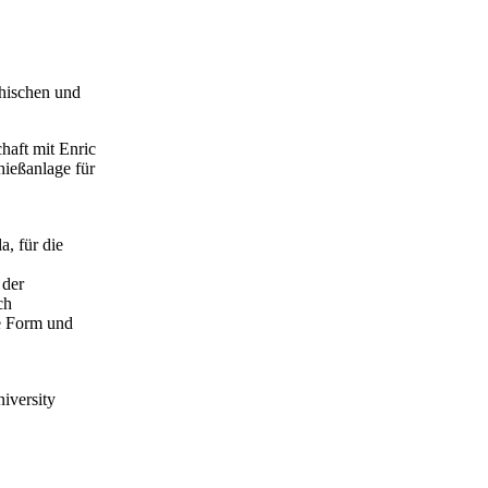
phischen und
haft mit Enric
hießanlage für
a, für die
 der
ch
te Form und
iversity