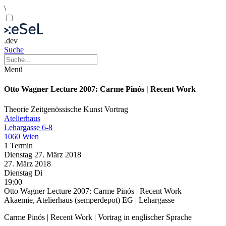
\
.dev
Suche
Menü
Otto Wagner Lecture 2007: Carme Pinós | Recent Work
Theorie
Zeitgenössische Kunst
Vortrag
Atelierhaus
Lehargasse 6-8
1060 Wien
1 Termin
Dienstag
27. März
2018
27. März
2018
Dienstag
Di
19:00
Otto Wagner Lecture 2007: Carme Pinós | Recent Work
Akaemie, Atelierhaus (semperdepot) EG | Lehargasse
Carme Pinós | Recent Work | Vortrag in englischer Sprache