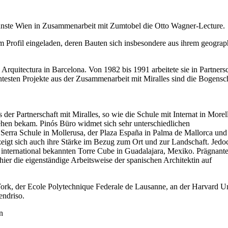
Künste Wien in Zusammenarbeit mit Zumtobel die Otto Wagner-Lecture.
em Profil eingeladen, deren Bauten sich insbesondere aus ihrem geogra
Arquitectura in Barcelona. Von 1982 bis 1991 arbeitete sie in Partnersc
nntesten Projekte aus der Zusammenarbeit mit Miralles sind die Bogensc
er Partnerschaft mit Miralles, so wie die Schule mit Internat in Morell
ehen bekam. Pinós Büro widmet sich sehr unterschiedlichen
Serra Schule in Mollerusa, der Plaza España in Palma de Mallorca und
zeigt sich auch ihre Stärke im Bezug zum Ort und zur Landschaft. Jedo
en international bekannten Torre Cube in Guadalajara, Mexiko. Prägnan
ier die eigenständige Arbeitsweise der spanischen Architektin auf
rk, der Ecole Polytechnique Federale de Lausanne, an der Harvard Un
endriso.
n