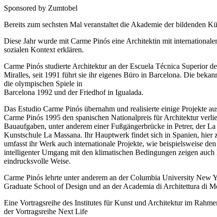
Sponsored by Zumtobel
Bereits zum sechsten Mal veranstaltet die Akademie der bildenden 
Diese Jahr wurde mit Carme Pinós eine Architektin mit international
sozialen Kontext erklären.
Carme Pinós studierte Architektur an der Escuela Técnica Superior de 
Miralles, seit 1991 führt sie ihr eigenes Büro in Barcelona. Die beka
die olympischen Spiele in
Barcelona 1992 und der Friedhof in Igualada.
Das Estudio Carme Pinós übernahm und realisierte einige Projekte aus d
Carme Pinós 1995 den spanischen Nationalpreis für Architektur verli
Bauaufgaben, unter anderem einer Fußgängerbrücke in Petrer, der La 
Kunstschule La Massana. Ihr Hauptwerk findet sich in Spanien, hier 
umfasst ihr Werk auch internationale Projekte, wie beispielsweise d
intelligenter Umgang mit den klimatischen Bedingungen zeigen auch h
eindrucksvolle Weise.
Carme Pinós lehrte unter anderem an der Columbia University New Yo
Graduate School of Design und an der Academia di Architettura di M
Eine Vortragsreihe des Institutes für Kunst und Architektur im Rahme
der Vortragsreihe Next Life